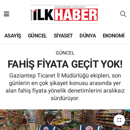
EKONOMİ
Beyoğlu Hava Durumu
ASAYİŞ
GÜNCEL
SİYASET
DÜNYA
EKONOMİ
SİYASET
Beyoğlu Trafik Yoğunluk Haritası
SAĞLIK
Süper Lig Puan Durumu ve Fikstür
GÜNCEL
FAHİŞ FİYATA GEÇİT YOK!
SPOR
Tüm Manşetler
Gaziantep Ticaret İl Müdürlüğü ekipleri, son
TEKNOLOJİ
Son Dakika Haberleri
günlerin en çok şikayet konusu arasında yer
alan fahiş fiyata yönelik denetimlerini aralıksız
ASAYİŞ
Haber Arşivi
sürdürüyor.
EĞİTİM
KÜLTÜR - SANAT