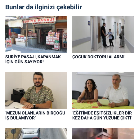
Bunlar da ilginizi çekebilir
SURİYE PASAJI, KAPANMAK
ÇOCUK DOKTORU ALARMI!
İÇİN GÜN SAYIYOR!
‘MEZUN OLANLARIN BİRÇOĞU
‘EĞİTİMDE EŞİTSİZLİKLER BİR
İŞ BULAMIYOR’
KEZ DAHA GÜN YÜZÜNE ÇIKTI’