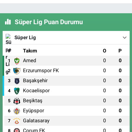
Süper Lig Puan Durumu
Süper Lig
#
Takım
O
P
Amed
0
0
1
Erzurumspor FK
0
0
2
Başakşehir
0
0
3
Kocaelispor
0
0
4
Beşiktaş
0
0
5
Eyüpspor
0
0
6
Galatasaray
0
0
7
Çorum FK
0
0
8