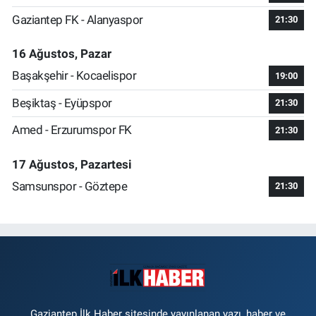
Gaziantep FK - Alanyaspor
21:30
16 Ağustos, Pazar
Başakşehir - Kocaelispor
19:00
Beşiktaş - Eyüpspor
21:30
Amed - Erzurumspor FK
21:30
17 Ağustos, Pazartesi
Samsunspor - Göztepe
21:30
Gaziantep İlk Haber sitesinde yayınlanan yazı, haber ve