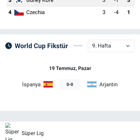
3
Güney Kore
3
-1
3
4
Czechia
3
-4
1
World Cup Fikstür
19 Temmuz, Pazar
İspanya
Arjantin
0-0
Süper Lig