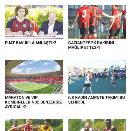
FUAT BAVUK’LA ANLAŞTIK!
GAZiANTEP FK RAKİBİNİ
MAĞLIP ETTi:2-1
MARATON VE VIP
iLK KADIN AMPUTE TAKIMI BU
KOMBiNELERiNDE BENZERSiZ
ŞEHiR'DE!
AYRICALIK!