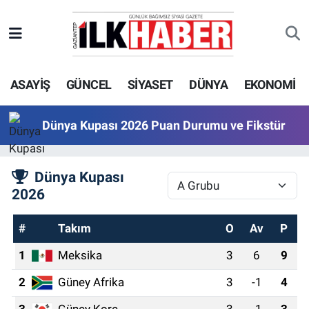
EKONOMİ
Beyoğlu Hava Durumu
ASAYİŞ
GÜNCEL
SİYASET
DÜNYA
EKONOMİ
SİYASET
Beyoğlu Trafik Yoğunluk Haritası
SAĞLIK
Süper Lig Puan Durumu ve Fikstür
Dünya Kupası 2026 Puan Durumu ve Fikstür
SPOR
Tüm Manşetler
Dünya Kupası
2026
TEKNOLOJİ
Son Dakika Haberleri
#
ASAYİŞ
Haber Arşivi
Takım
O
Av
P
1
Meksika
3
6
9
EĞİTİM
2
Güney Afrika
3
-1
4
KÜLTÜR - SANAT