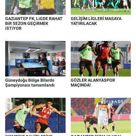
GAZiANTEP FK, LiGDE RAHAT
GELİŞİM LİGLERİ MASAYA
BiR SEZON GEÇiRMEK
YATIRILACAK
iSTiYOR
Güneydoğu Bölge Bilardo
GÖZLER ALANYASPOR
Şampiyonası tamamlandı
MAÇINDA!