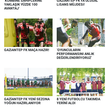
‘KOMBİNE SAHİPLERİNE
GAZiANTEP FK'YA ULUSAL
YAKLAŞIK YÜZDE 100
LiSANS MÜJDESi!
AVANTAJ’
GAZiANTEP FK MAÇA HAZIR!
‘OYUNCULARIN
PERFORMANSINI ANLIK
DEĞERLENDİRİYORUZ’
GAZİANTEP FK YENİ SEZONA
8 YENİ FUTBOLCU TAKIMDA
YOĞUN HAZIRLANIYOR
YERİNİ ALDI