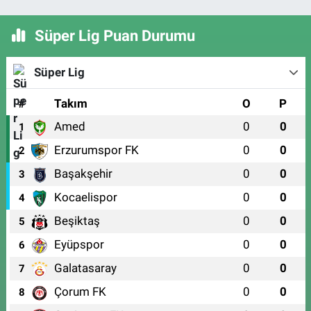
Süper Lig Puan Durumu
Süper Lig
#
Takım
O
P
Amed
0
0
1
Erzurumspor FK
0
0
2
Başakşehir
0
0
3
Kocaelispor
0
0
4
Beşiktaş
0
0
5
Eyüpspor
0
0
6
Galatasaray
0
0
7
Çorum FK
0
0
8