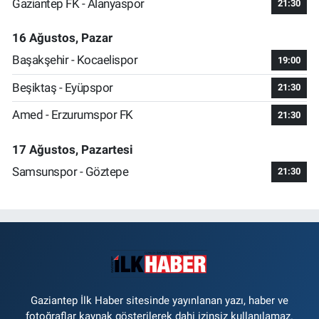
Gaziantep FK - Alanyaspor
21:30
16 Ağustos, Pazar
Başakşehir - Kocaelispor
19:00
Beşiktaş - Eyüpspor
21:30
Amed - Erzurumspor FK
21:30
17 Ağustos, Pazartesi
Samsunspor - Göztepe
21:30
Gaziantep İlk Haber sitesinde yayınlanan yazı, haber ve
fotoğraflar kaynak gösterilerek dahi izinsiz kullanılamaz.