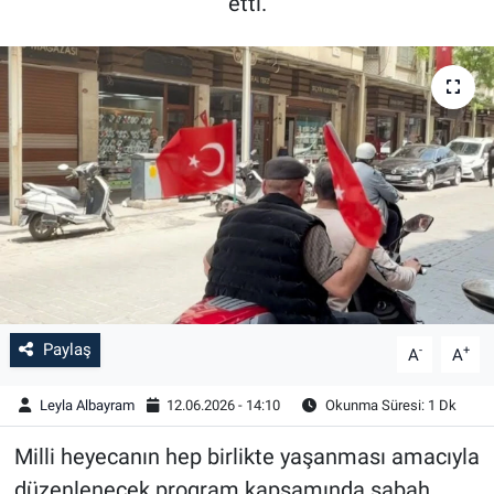
etti.
Paylaş
-
+
A
A
Leyla Albayram
12.06.2026 - 14:10
Okunma Süresi: 1 Dk
Milli heyecanın hep birlikte yaşanması amacıyla
düzenlenecek program kapsamında sabah