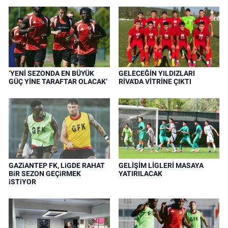
‘YENİ SEZONDA EN BÜYÜK
GELECEĞİN YILDIZLARI
GÜÇ YİNE TARAFTAR OLACAK’
RİVA'DA VİTRİNE ÇIKTI
GAZiANTEP FK, LiGDE RAHAT
GELİŞİM LİGLERİ MASAYA
BiR SEZON GEÇiRMEK
YATIRILACAK
iSTiYOR