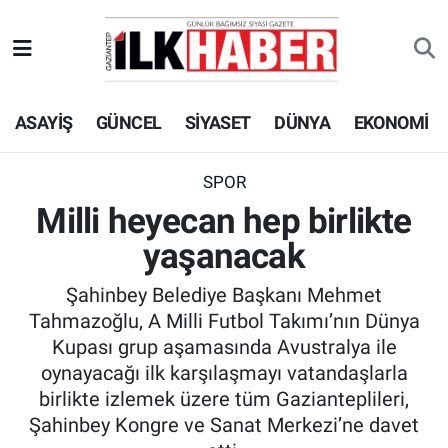
EKONOMİ
Beyoğlu Hava Durumu
ASAYİŞ
GÜNCEL
SİYASET
DÜNYA
EKONOMİ
SİYASET
Beyoğlu Trafik Yoğunluk Haritası
SAĞLIK
Süper Lig Puan Durumu ve Fikstür
SPOR
Milli heyecan hep birlikte
SPOR
Tüm Manşetler
yaşanacak
TEKNOLOJİ
Son Dakika Haberleri
Şahinbey Belediye Başkanı Mehmet
Tahmazoğlu, A Milli Futbol Takımı’nın Dünya
ASAYİŞ
Haber Arşivi
Kupası grup aşamasında Avustralya ile
oynayacağı ilk karşılaşmayı vatandaşlarla
EĞİTİM
birlikte izlemek üzere tüm Gazianteplileri,
Şahinbey Kongre ve Sanat Merkezi’ne davet
KÜLTÜR - SANAT