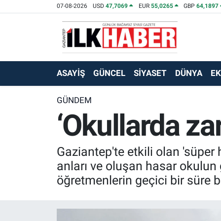
07-08-2026
USD
47,7069
EUR
55,0265
GBP
64,1897
EKONOMİ
Beyoğlu Hava Durumu
SİYASET
Beyoğlu Trafik Yoğunluk Haritası
ASAYİŞ
GÜNCEL
SİYASET
DÜNYA
E
SAĞLIK
Süper Lig Puan Durumu ve Fikstür
GÜNDEM
‘Okullarda za
SPOR
Tüm Manşetler
TEKNOLOJİ
Son Dakika Haberleri
Gaziantep'te etkili olan 'süper
ASAYİŞ
Haber Arşivi
anları ve oluşan hasar okulun
öğretmenlerin geçici bir süre b
EĞİTİM
KÜLTÜR - SANAT