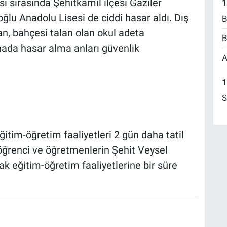
sı sırasında Şehitkamil ilçesi Gaziler
1
lu Anadolu Lisesi de ciddi hasar aldı. Dış
B
n, bahçesi talan olan okul adeta
B
ınada hasar alma anları güvenlik
A
1
S
ğitim-öğretim faaliyetleri 2 gün daha tatil
 öğrenci ve öğretmenlerin Şehit Veysel
k eğitim-öğretim faaliyetlerine bir süre