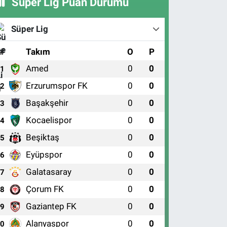
Süper Lig Puan Durumu
Süper Lig
#
Takım
O
P
Amed
0
0
1
Erzurumspor FK
0
0
2
Başakşehir
0
0
3
Kocaelispor
0
0
4
Beşiktaş
0
0
5
Eyüpspor
0
0
6
Galatasaray
0
0
7
Çorum FK
0
0
8
Gaziantep FK
0
0
9
Alanyaspor
0
0
10