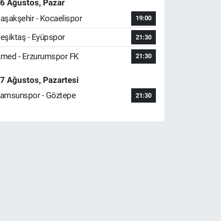
6 Ağustos, Pazar
aşakşehir - Kocaelispor
19:00
eşiktaş - Eyüpspor
21:30
med - Erzurumspor FK
21:30
7 Ağustos, Pazartesi
amsunspor - Göztepe
21:30