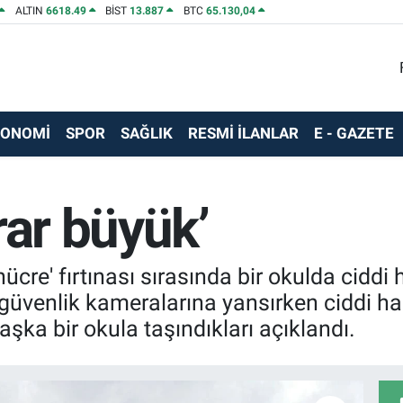
ALTIN
6618.49
BİST
13.887
BTC
65.130,04
KONOMİ
SPOR
SAĞLIK
RESMİ İLANLAR
E - GAZETE
rar büyük’
 hücre' fırtınası sırasında bir okulda cidd
 güvenlik kameralarına yansırken ciddi ha
aşka bir okula taşındıkları açıklandı.