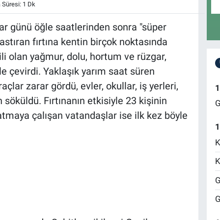
Süresi: 1 Dk
r günü öğle saatlerinden sonra "süper
 bastıran fırtına kentin birçok noktasında
tkili olan yağmur, dolu, hortum ve rüzgar,
le çevirdi. Yaklaşık yarım saat süren
raçlar zarar gördü, evler, okullar, iş yerleri,
1
söküldü. Fırtınanın etkisiyle 23 kişinin
G
atmaya çalışan vatandaşlar ise ilk kez böyle
1
K
K
G
G