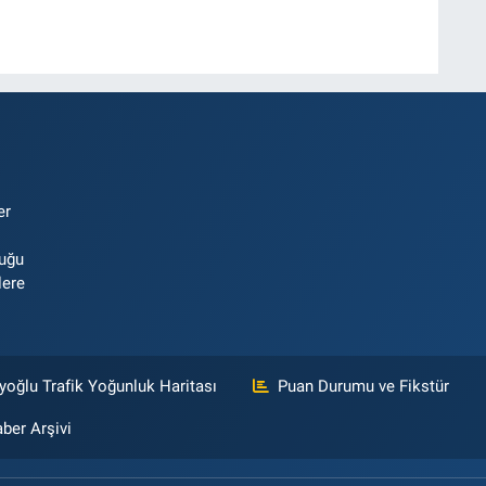
er
luğu
lere
yoğlu Trafik Yoğunluk Haritası
Puan Durumu ve Fikstür
ber Arşivi