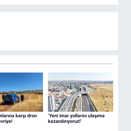
nlarına karşı dron
‘Yeni imar yollarını ulaşıma
evriye!
kazandırıyoruz!’