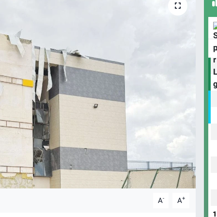
-
+
A
A