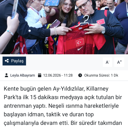
Paylaş
-
+
A
A
Leyla Albayram
12.06.2026 - 11:28
Okunma Süresi: 1 Dk
Kente bugün gelen Ay-Yıldızlılar, Killarney
Park'ta ilk 15 dakikası medyaya açık tutulan bir
antrenman yaptı. Neşeli ısınma hareketleriyle
başlayan idman, taktik ve duran top
çalışmalarıyla devam etti. Bir süredir takımdan