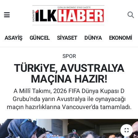
EKONOMİ
Beyoğlu Hava Durumu
ASAYİŞ
GÜNCEL
SİYASET
DÜNYA
EKONOMİ
SİYASET
Beyoğlu Trafik Yoğunluk Haritası
SAĞLIK
Süper Lig Puan Durumu ve Fikstür
SPOR
TÜRKiYE, AVUSTRALYA
SPOR
Tüm Manşetler
MAÇINA HAZIR!
TEKNOLOJİ
Son Dakika Haberleri
A Millî Takımı, 2026 FIFA Dünya Kupası D
Grubu'nda yarın Avustralya ile oynayacağı
ASAYİŞ
Haber Arşivi
maçın hazırlıklarına Vancouver'da tamamladı.
EĞİTİM
KÜLTÜR - SANAT