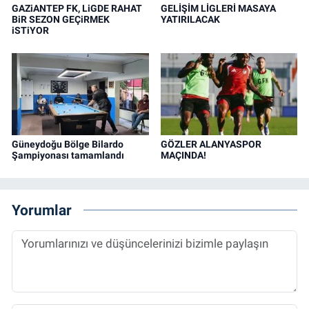
GAZiANTEP FK, LiGDE RAHAT
GELİŞİM LİGLERİ MASAYA
BiR SEZON GEÇiRMEK
YATIRILACAK
iSTiYOR
Güneydoğu Bölge Bilardo
GÖZLER ALANYASPOR
Şampiyonası tamamlandı
MAÇINDA!
Yorumlar