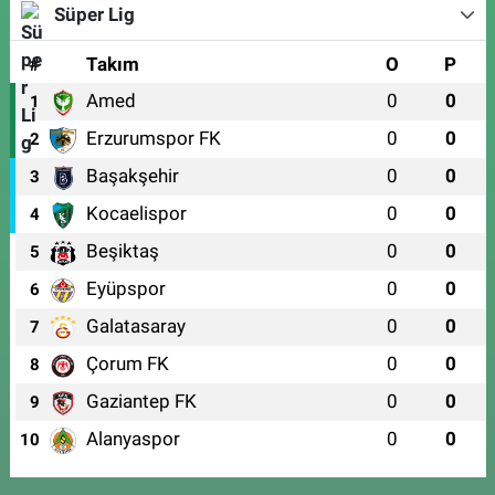
Süper Lig
#
Takım
O
P
Amed
0
0
1
Erzurumspor FK
0
0
2
Başakşehir
0
0
3
Kocaelispor
0
0
4
Beşiktaş
0
0
5
Eyüpspor
0
0
6
Galatasaray
0
0
7
Çorum FK
0
0
8
Gaziantep FK
0
0
9
Alanyaspor
0
0
10