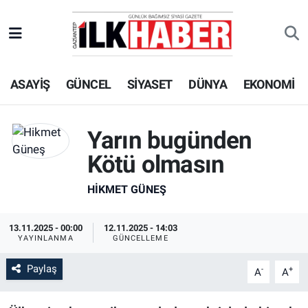
EKONOMİ
Beyoğlu Hava Durumu
ASAYİŞ
GÜNCEL
SİYASET
DÜNYA
EKONOMİ
SİYASET
Beyoğlu Trafik Yoğunluk Haritası
SAĞLIK
Süper Lig Puan Durumu ve Fikstür
Yarın bugünden
SPOR
Tüm Manşetler
Kötü olmasın
HIKMET GÜNEŞ
TEKNOLOJİ
Son Dakika Haberleri
ASAYİŞ
Haber Arşivi
13.11.2025 - 00:00
12.11.2025 - 14:03
YAYINLANMA
GÜNCELLEME
EĞİTİM
Paylaş
-
+
A
A
KÜLTÜR - SANAT