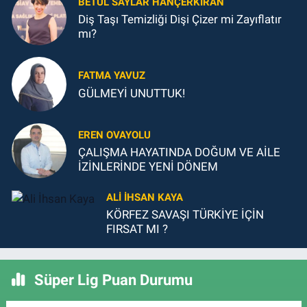
BETÜL SAYLAR HANÇERKIRAN
Diş Taşı Temizliği Dişi Çizer mi Zayıflatır
mı?
FATMA YAVUZ
GÜLMEYİ UNUTTUK!
EREN OVAYOLU
ÇALIŞMA HAYATINDA DOĞUM VE AİLE
İZİNLERİNDE YENİ DÖNEM
ALI İHSAN KAYA
KÖRFEZ SAVAŞI TÜRKİYE İÇİN
FIRSAT MI ?
Süper Lig Puan Durumu