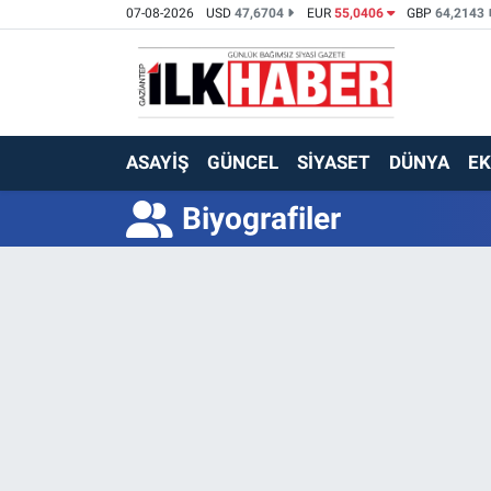
07-08-2026
USD
47,6704
EUR
55,0406
GBP
64,2143
EKONOMİ
Beyoğlu Hava Durumu
SİYASET
Beyoğlu Trafik Yoğunluk Haritası
ASAYİŞ
GÜNCEL
SİYASET
DÜNYA
E
SAĞLIK
Süper Lig Puan Durumu ve Fikstür
Biyografiler
SPOR
Tüm Manşetler
TEKNOLOJİ
Son Dakika Haberleri
ASAYİŞ
Haber Arşivi
EĞİTİM
KÜLTÜR - SANAT