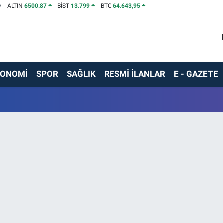
ALTIN
6500.87
BİST
13.799
BTC
64.643,95
KONOMİ
SPOR
SAĞLIK
RESMİ İLANLAR
E - GAZETE