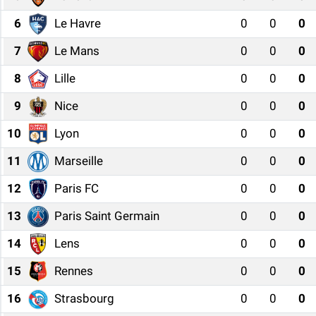
6
Le Havre
0
0
0
7
Le Mans
0
0
0
8
Lille
0
0
0
9
Nice
0
0
0
10
Lyon
0
0
0
11
Marseille
0
0
0
12
Paris FC
0
0
0
13
Paris Saint Germain
0
0
0
14
Lens
0
0
0
15
Rennes
0
0
0
16
Strasbourg
0
0
0