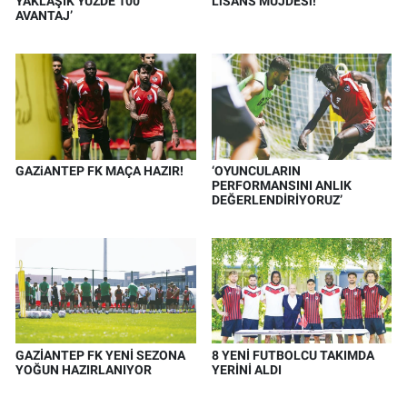
YAKLAŞIK YÜZDE 100
LiSANS MÜJDESi!
AVANTAJ’
GAZiANTEP FK MAÇA HAZIR!
‘OYUNCULARIN
PERFORMANSINI ANLIK
DEĞERLENDİRİYORUZ’
GAZİANTEP FK YENİ SEZONA
8 YENİ FUTBOLCU TAKIMDA
YOĞUN HAZIRLANIYOR
YERİNİ ALDI