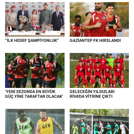
“İLK HEDEF ŞAMPİYONLUK”
GAZİANTEP FK HIRSLANDI
‘YENİ SEZONDA EN BÜYÜK
GELECEĞİN YILDIZLARI
GÜÇ YİNE TARAFTAR OLACAK’
RİVA'DA VİTRİNE ÇIKTI