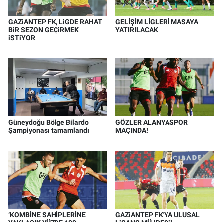
GAZiANTEP FK, LiGDE RAHAT
GELİŞİM LİGLERİ MASAYA
BiR SEZON GEÇiRMEK
YATIRILACAK
iSTiYOR
Güneydoğu Bölge Bilardo
GÖZLER ALANYASPOR
Şampiyonası tamamlandı
MAÇINDA!
‘KOMBİNE SAHİPLERİNE
GAZiANTEP FK'YA ULUSAL