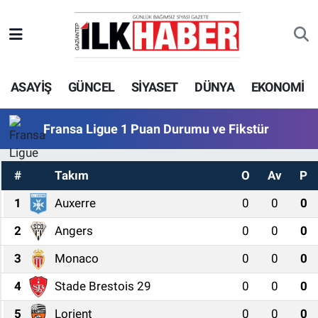
EKONOMİ
Beyoğlu Hava Durumu
ASAYİŞ
GÜNCEL
SİYASET
DÜNYA
EKONOMİ
SİYASET
Beyoğlu Trafik Yoğunluk Haritası
SAĞLIK
Süper Lig Puan Durumu ve Fikstür
Fransa Ligue 1 Puan Durumu ve Fikstür
SPOR
Tüm Manşetler
#
Takım
O
Av
P
TEKNOLOJİ
Son Dakika Haberleri
1
Auxerre
0
0
0
2
Angers
0
0
0
ASAYİŞ
Haber Arşivi
3
Monaco
0
0
0
EĞİTİM
4
Stade Brestois 29
0
0
0
KÜLTÜR - SANAT
5
Lorient
0
0
0