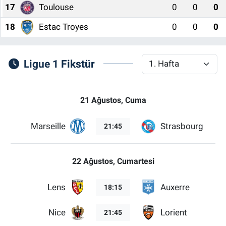
17
Toulouse
0
0
0
18
Estac Troyes
0
0
0
Ligue 1 Fikstür
21 Ağustos, Cuma
Marseille
Strasbourg
21:45
22 Ağustos, Cumartesi
Lens
Auxerre
18:15
Nice
Lorient
21:45