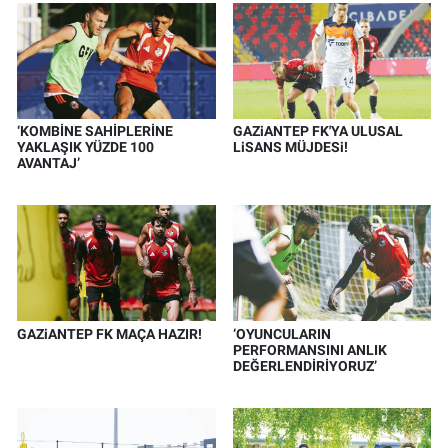
‘KOMBİNE SAHİPLERİNE
GAZiANTEP FK'YA ULUSAL
YAKLAŞIK YÜZDE 100
LiSANS MÜJDESi!
AVANTAJ’
GAZiANTEP FK MAÇA HAZIR!
‘OYUNCULARIN
PERFORMANSINI ANLIK
DEĞERLENDİRİYORUZ’