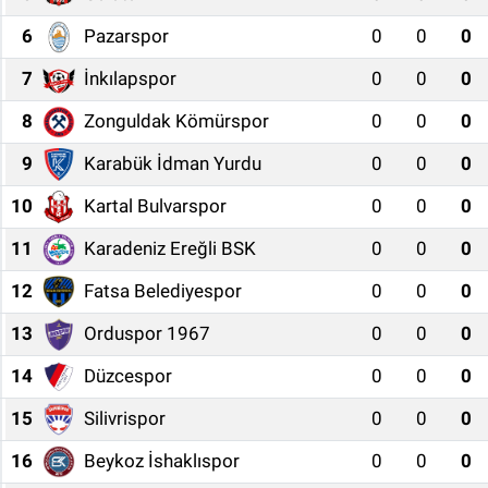
6
Pazarspor
0
0
0
7
İnkılapspor
0
0
0
8
Zonguldak Kömürspor
0
0
0
9
Karabük İdman Yurdu
0
0
0
10
Kartal Bulvarspor
0
0
0
11
Karadeniz Ereğli BSK
0
0
0
12
Fatsa Belediyespor
0
0
0
13
Orduspor 1967
0
0
0
14
Düzcespor
0
0
0
15
Silivrispor
0
0
0
16
Beykoz İshaklıspor
0
0
0