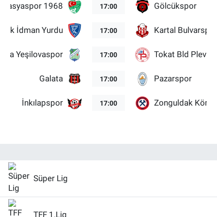
masyaspor 1968
Gölcükspor
17:00
abük İdman Yurdu
Kartal Bulvarspo
17:00
lova Yeşilovaspor
Tokat Bld Plevne
17:00
Galata
Pazarspor
17:00
İnkılapspor
Zonguldak Kömü
17:00
Süper Lig
TFF 1.Lig