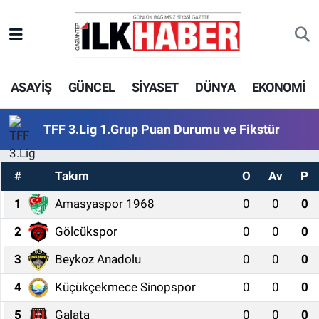
EKONOMİ
Beyoğlu Hava Durumu
ASAYİŞ
GÜNCEL
SİYASET
DÜNYA
EKONOMİ
SİYASET
Beyoğlu Trafik Yoğunluk Haritası
SAĞLIK
Süper Lig Puan Durumu ve Fikstür
TFF 3.Lig 1.Grup Puan Durumu ve Fikstür
SPOR
Tüm Manşetler
#
Takım
O
Av
P
TEKNOLOJİ
Son Dakika Haberleri
1
Amasyaspor 1968
0
0
0
2
Gölcükspor
0
0
0
ASAYİŞ
Haber Arşivi
3
Beykoz Anadolu
0
0
0
EĞİTİM
4
Küçükçekmece Sinopspor
0
0
0
KÜLTÜR - SANAT
5
Galata
0
0
0