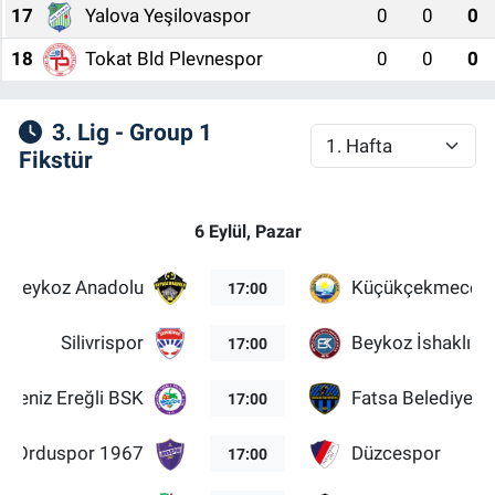
17
Yalova Yeşilovaspor
0
0
0
18
Tokat Bld Plevnespor
0
0
0
3. Lig - Group 1
Fikstür
6 Eylül, Pazar
Beykoz Anadolu
Küçükçekmece S
17:00
Silivrispor
Beykoz İshaklısp
17:00
adeniz Ereğli BSK
Fatsa Belediyesp
17:00
Orduspor 1967
Düzcespor
17:00