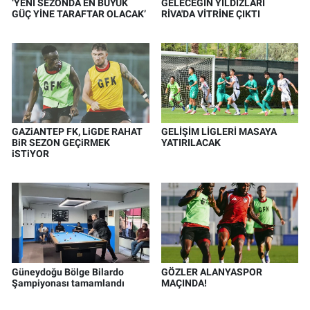
‘YENİ SEZONDA EN BÜYÜK
GELECEĞİN YILDIZLARI
GÜÇ YİNE TARAFTAR OLACAK’
RİVA'DA VİTRİNE ÇIKTI
GAZiANTEP FK, LiGDE RAHAT
GELİŞİM LİGLERİ MASAYA
BiR SEZON GEÇiRMEK
YATIRILACAK
iSTiYOR
Güneydoğu Bölge Bilardo
GÖZLER ALANYASPOR
Şampiyonası tamamlandı
MAÇINDA!