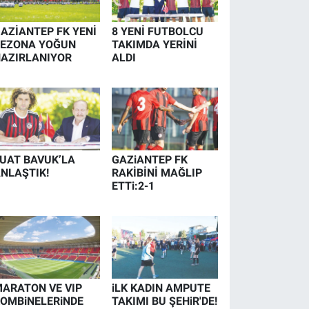
AZİANTEP FK YENİ
8 YENİ FUTBOLCU
SEZONA YOĞUN
TAKIMDA YERİNİ
AZIRLANIYOR
ALDI
UAT BAVUK’LA
GAZiANTEP FK
NLAŞTIK!
RAKİBİNİ MAĞLIP
ETTi:2-1
ARATON VE VIP
iLK KADIN AMPUTE
OMBiNELERiNDE
TAKIMI BU ŞEHiR'DE!