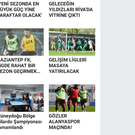
YENİ SEZONDA EN
GELECEĞİN
ÜYÜK GÜÇ YİNE
YILDIZLARI RİVA'DA
ARAFTAR OLACAK’
VİTRİNE ÇIKTI
AZiANTEP FK,
GELİŞİM LİGLERİ
iGDE RAHAT BiR
MASAYA
EZON GEÇiRMEK
YATIRILACAK
STiYOR
üneydoğu Bölge
GÖZLER
ilardo Şampiyonası
ALANYASPOR
amamlandı
MAÇINDA!