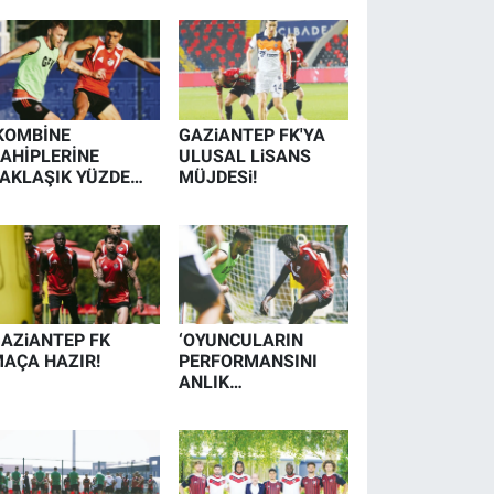
KOMBİNE
GAZiANTEP FK'YA
AHİPLERİNE
ULUSAL LiSANS
AKLAŞIK YÜZDE
MÜJDESi!
00 AVANTAJ’
AZiANTEP FK
‘OYUNCULARIN
AÇA HAZIR!
PERFORMANSINI
ANLIK
DEĞERLENDİRİYORU
Z’