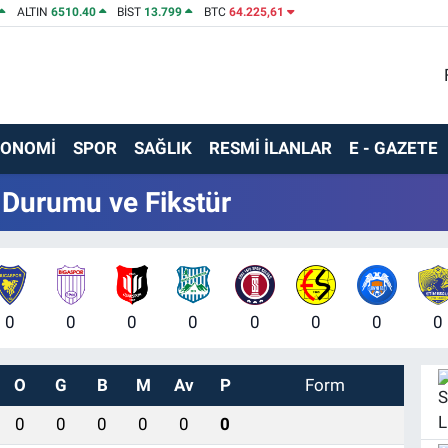
ALTIN
6510.40
BİST
13.799
BTC
64.225,61
KONOMİ
SPOR
SAĞLIK
RESMİ İLANLAR
E - GAZETE
 Durumu ve Fikstür
0
0
0
0
0
0
0
0
O
G
B
M
Av
P
Form
0
0
0
0
0
0