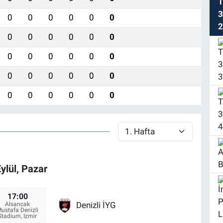
0
0
0
0
0
0
0
0
0
0
0
0
0
0
0
0
0
0
0
0
0
0
0
0
0
0
0
0
0
0
Eylül, Pazar
17:00
Denizli İYG
Alsancak
ustafa Denizli
Stadium, Izmir