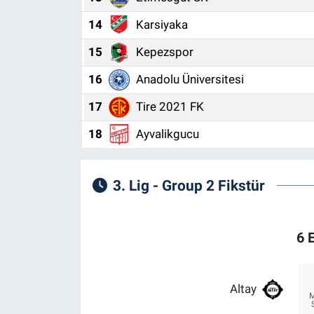
14
Karsiyaka
15
Kepezspor
16
Anadolu Üniversitesi
17
Tire 2021 FK
18
Ayvalikgucu
3. Lig - Group 2 Fikstür
6 
Altay
M