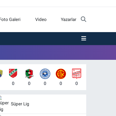
Foto Galeri
Video
Yazarlar
0
0
0
0
0
Süper Lig