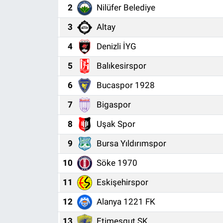
2
Nilüfer Belediye
3
Altay
4
Denizli İYG
5
Balıkesirspor
6
Bucaspor 1928
7
Bigaspor
8
Uşak Spor
9
Bursa Yıldırımspor
10
Söke 1970
11
Eskişehirspor
12
Alanya 1221 FK
13
Etimesgut SK