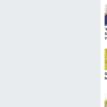
‘
S
Y
1
G
M