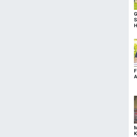
G
H
F
A
M
K