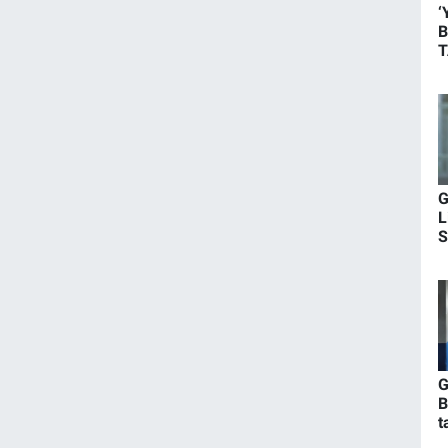
‘
B
T
G
L
S
i
G
B
t