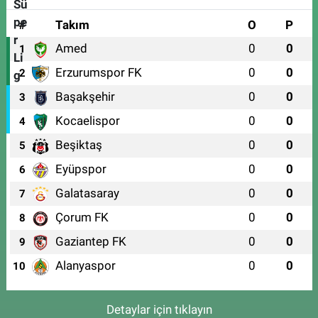
#
Takım
O
P
Amed
0
0
1
Erzurumspor FK
0
0
2
Başakşehir
0
0
3
Kocaelispor
0
0
4
Beşiktaş
0
0
5
Eyüpspor
0
0
6
Galatasaray
0
0
7
Çorum FK
0
0
8
Gaziantep FK
0
0
9
Alanyaspor
0
0
10
Detaylar için tıklayın