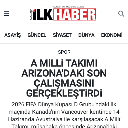
EKONOMİ
Beyoğlu Hava Durumu
ASAYİŞ
GÜNCEL
SİYASET
DÜNYA
EKONOMİ
SİYASET
Beyoğlu Trafik Yoğunluk Haritası
SAĞLIK
Süper Lig Puan Durumu ve Fikstür
SPOR
A MiLLi TAKIMI
SPOR
Tüm Manşetler
ARiZONA'DAKi SON
TEKNOLOJİ
Son Dakika Haberleri
ÇALIŞMASINI
GERÇEKLEŞTiRDi
ASAYİŞ
Haber Arşivi
2026 FIFA Dünya Kupası D Grubu'ndaki ilk
EĞİTİM
maçında Kanada'nın Vancouver kentinde 14
Haziran'da Avustralya ile karşılaşacak A Millî
KÜLTÜR - SANAT
Takımı, müsabaka öncesinde Arizona'daki