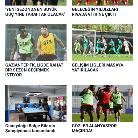
‘YENİ SEZONDA EN BÜYÜK
GELECEĞİN YILDIZLARI
GÜÇ YİNE TARAFTAR OLACAK’
RİVA'DA VİTRİNE ÇIKTI
GAZiANTEP FK, LiGDE RAHAT
GELİŞİM LİGLERİ MASAYA
BiR SEZON GEÇiRMEK
YATIRILACAK
iSTiYOR
Güneydoğu Bölge Bilardo
GÖZLER ALANYASPOR
Şampiyonası tamamlandı
MAÇINDA!