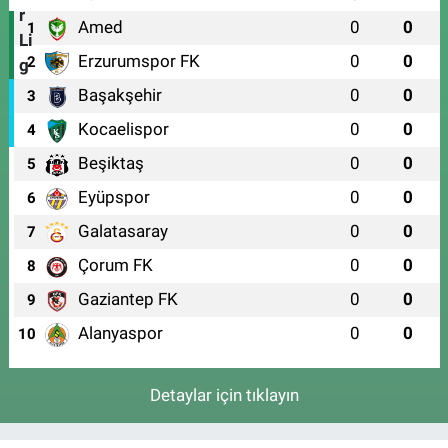
Amed
0
0
1
Erzurumspor FK
0
0
2
Başakşehir
0
0
3
Kocaelispor
0
0
4
Beşiktaş
0
0
5
Eyüpspor
0
0
6
Galatasaray
0
0
7
Çorum FK
0
0
8
Gaziantep FK
0
0
9
Alanyaspor
0
0
10
Detaylar için tıklayın