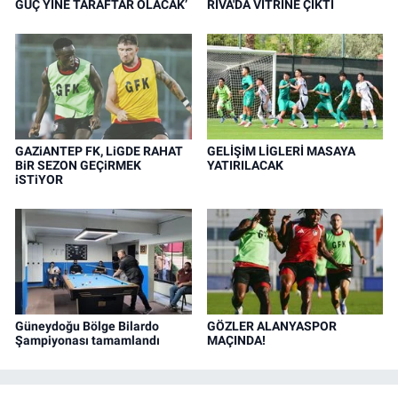
GÜÇ YİNE TARAFTAR OLACAK’
RİVA'DA VİTRİNE ÇIKTI
GAZiANTEP FK, LiGDE RAHAT
GELİŞİM LİGLERİ MASAYA
BiR SEZON GEÇiRMEK
YATIRILACAK
iSTiYOR
Güneydoğu Bölge Bilardo
GÖZLER ALANYASPOR
Şampiyonası tamamlandı
MAÇINDA!