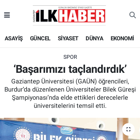
EKONOMİ
Beyoğlu Hava Durumu
ASAYİŞ
GÜNCEL
SİYASET
DÜNYA
EKONOMİ
SİYASET
Beyoğlu Trafik Yoğunluk Haritası
SAĞLIK
Süper Lig Puan Durumu ve Fikstür
SPOR
‘Başarımızı taçlandırdık’
SPOR
Tüm Manşetler
Gaziantep Üniversitesi (GAÜN) öğrencileri,
TEKNOLOJİ
Son Dakika Haberleri
Burdur’da düzenlenen Üniversiteler Bilek Güreşi
Şampiyonası’nda elde ettikleri derecelerle
ASAYİŞ
Haber Arşivi
üniversitelerini temsil etti.
EĞİTİM
KÜLTÜR - SANAT