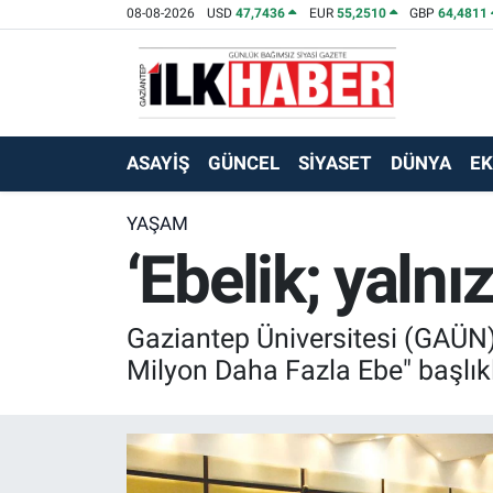
08-08-2026
USD
47,7436
EUR
55,2510
GBP
64,4811
EKONOMİ
Beyoğlu Hava Durumu
SİYASET
Beyoğlu Trafik Yoğunluk Haritası
ASAYİŞ
GÜNCEL
SİYASET
DÜNYA
E
SAĞLIK
Süper Lig Puan Durumu ve Fikstür
YAŞAM
‘Ebelik; yalnı
SPOR
Tüm Manşetler
TEKNOLOJİ
Son Dakika Haberleri
Gaziantep Üniversitesi (GAÜN
ASAYİŞ
Haber Arşivi
Milyon Daha Fazla Ebe" başlıkl
EĞİTİM
KÜLTÜR - SANAT