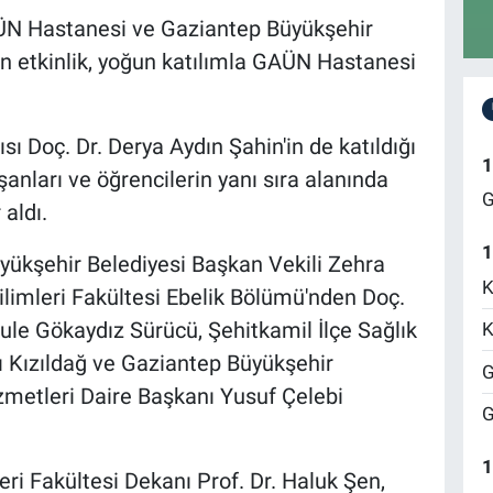
AÜN Hastanesi ve Gaziantep Büyükşehir
ilen etkinlik, yoğun katılımla GAÜN Hastanesi
Doç. Dr. Derya Aydın Şahin'in de katıldığı
1
anları ve öğrencilerin yanı sıra alanında
G
aldı.
1
ükşehir Belediyesi Başkan Vekili Zehra
K
ilimleri Fakültesi Ebelik Bölümü'nden Doç.
Şule Gökaydız Sürücü, Şehitkamil İlçe Sağlık
K
ı Kızıldağ ve Gaziantep Büyükşehir
G
izmetleri Daire Başkanı Yusuf Çelebi
G
1
ri Fakültesi Dekanı Prof. Dr. Haluk Şen,