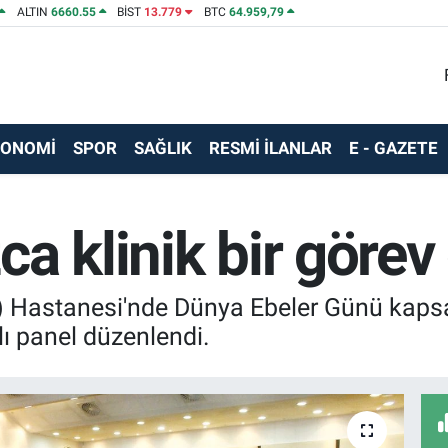
ALTIN
6660.55
BİST
13.779
BTC
64.959,79
KONOMİ
SPOR
SAĞLIK
RESMİ İLANLAR
E - GAZETE
zca klinik bir görev 
) Hastanesi'nde Dünya Ebeler Günü kapsa
ı panel düzenlendi.