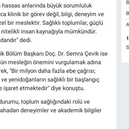
B
n hassas anlarında büyük sorumluluk
B
zca klinik bir görev değil, bilgi, deneyim ve
el bir meslektir. Sağlıklı toplumlar, güçlü
A
 nitelikli insan kaynağıyla mümkündür.
1
ndandır" dedi.
S
lik Bölüm Başkanı Doç. Dr. Semra Çevik ise
nün mesleğin önemini vurgulamak adına
ek, "Bir milyon daha fazla ebe çağrısı;
ve yenidoğanların sağlıklı bir başlangıç
ğe işaret etmektedir" diye konuştu.
durumu, toplum sağlığındaki rolü ve
, sahadan deneyimler ve akademik bilgiler