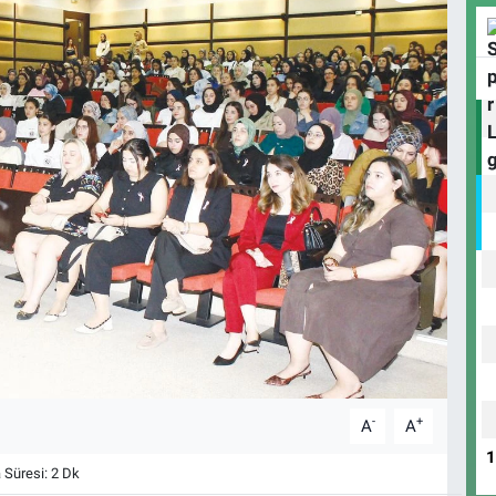
-
+
A
A
Süresi: 2 Dk