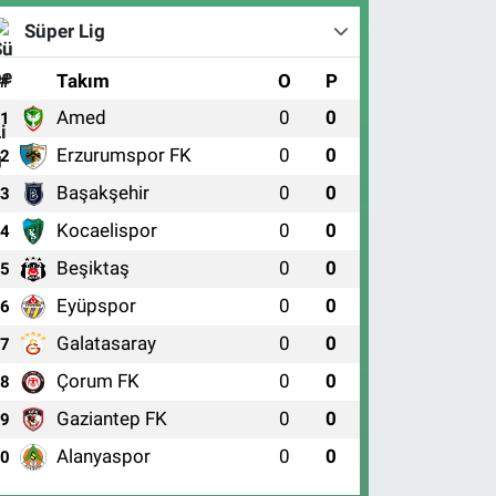
Süper Lig
#
Takım
O
P
Amed
0
0
1
Erzurumspor FK
0
0
2
Başakşehir
0
0
3
Kocaelispor
0
0
4
Beşiktaş
0
0
5
Eyüpspor
0
0
6
Galatasaray
0
0
7
Çorum FK
0
0
8
Gaziantep FK
0
0
9
Alanyaspor
0
0
10