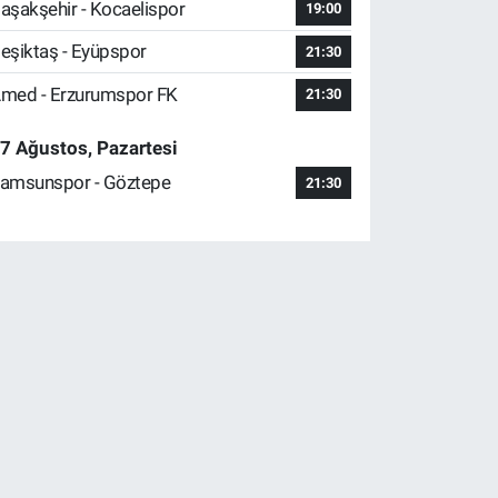
aşakşehir - Kocaelispor
19:00
eşiktaş - Eyüpspor
21:30
med - Erzurumspor FK
21:30
7 Ağustos, Pazartesi
amsunspor - Göztepe
21:30