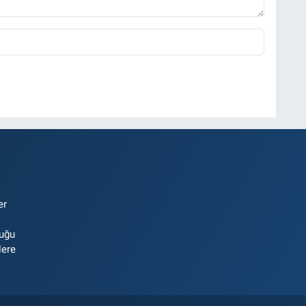
er
luğu
lere