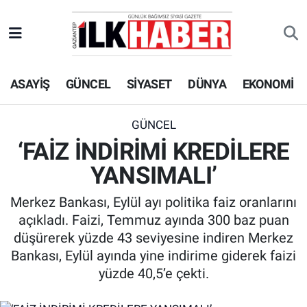
EKONOMİ
Beyoğlu Hava Durumu
ASAYİŞ
GÜNCEL
SİYASET
DÜNYA
EKONOMİ
SİYASET
Beyoğlu Trafik Yoğunluk Haritası
SAĞLIK
Süper Lig Puan Durumu ve Fikstür
GÜNCEL
‘FAİZ İNDİRİMİ KREDİLERE
SPOR
Tüm Manşetler
YANSIMALI’
TEKNOLOJİ
Son Dakika Haberleri
Merkez Bankası, Eylül ayı politika faiz oranlarını
açıkladı. Faizi, Temmuz ayında 300 baz puan
ASAYİŞ
Haber Arşivi
düşürerek yüzde 43 seviyesine indiren Merkez
Bankası, Eylül ayında yine indirime giderek faizi
EĞİTİM
yüzde 40,5’e çekti.
KÜLTÜR - SANAT