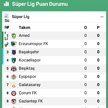
Süper Lig Puan Durumu
Süper Lig
#
Takım
O
P
Amed
0
0
1
Erzurumspor FK
0
0
2
Başakşehir
0
0
3
Kocaelispor
0
0
4
Beşiktaş
0
0
5
Eyüpspor
0
0
6
Galatasaray
0
0
7
Çorum FK
0
0
8
Gaziantep FK
0
0
9