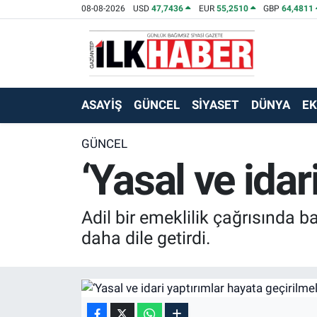
08-08-2026
USD
47,7436
EUR
55,2510
GBP
64,4811
EKONOMİ
Beyoğlu Hava Durumu
SİYASET
Beyoğlu Trafik Yoğunluk Haritası
ASAYİŞ
GÜNCEL
SİYASET
DÜNYA
E
SAĞLIK
Süper Lig Puan Durumu ve Fikstür
GÜNCEL
‘Yasal ve idar
SPOR
Tüm Manşetler
TEKNOLOJİ
Son Dakika Haberleri
Adil bir emeklilik çağrısında b
ASAYİŞ
Haber Arşivi
daha dile getirdi.
EĞİTİM
KÜLTÜR - SANAT