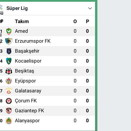
Süper Lig
#
Takım
O
P
Amed
0
0
1
Erzurumspor FK
0
0
2
Başakşehir
0
0
3
Kocaelispor
0
0
4
Beşiktaş
0
0
5
Eyüpspor
0
0
6
Galatasaray
0
0
7
Çorum FK
0
0
8
Gaziantep FK
0
0
9
Alanyaspor
0
0
10