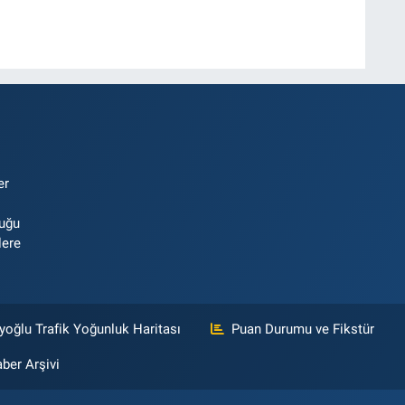
er
luğu
lere
yoğlu Trafik Yoğunluk Haritası
Puan Durumu ve Fikstür
ber Arşivi