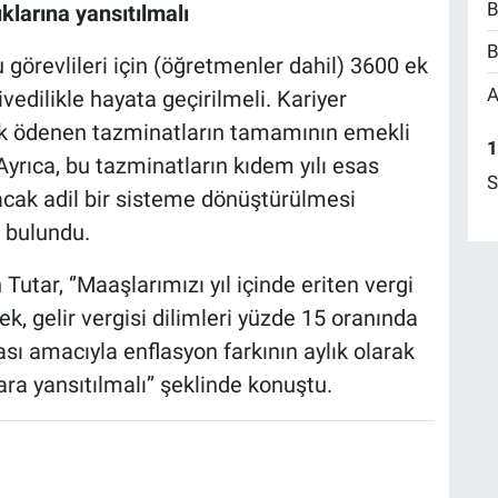
B
klarına yansıtılmalı
B
 görevlileri için (öğretmenler dahil) 3600 ek
A
edilikle hayata geçirilmeli. Kariyer
ak ödenen tazminatların tamamının emekli
1
Ayrıca, bu tazminatların kıdem yılı esas
S
cak adil bir sisteme dönüştürülmesi
 bulundu.
Tutar, ‘’Maaşlarımızı yıl içinde eriten vergi
k, gelir vergisi dilimleri yüzde 15 oranında
ı amacıyla enflasyon farkının aylık olarak
a yansıtılmalı’’ şeklinde konuştu.