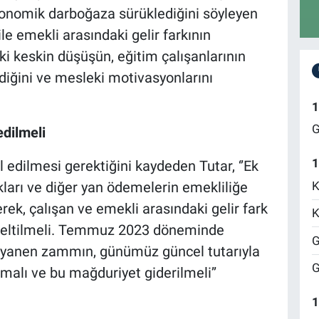
konomik darboğaza sürüklediğini söyleyen
ile emekli arasındaki gelir farkının
 keskin düşüşün, eğitim çalışanlarının
diğini ve mesleki motivasyonlarını
1
G
edilmeli
1
 edilmesi gerektiğini kaydeden Tutar, ‘’Ek
K
lıkları ve diğer yan ödemelerin emekliliğe
rek, çalışan ve emekli arasındaki gelir fark
K
kseltilmeli. Temmuz 2023 döneminde
G
seyyanen zammın, günümüz güncel tutarıyla
G
malı ve bu mağduriyet giderilmeli’’
1