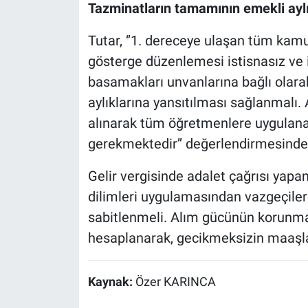
Tazminatların tamamının emekli aylı
Tutar, ‘’1. dereceye ulaşan tüm kamu
gösterge düzenlemesi istisnasız ve iv
basamakları unvanlarına bağlı olar
aylıklarına yansıtılması sağlanmalı. 
alınarak tüm öğretmenlere uygulana
gerekmektedir’’ değerlendirmesinde
Gelir vergisinde adalet çağrısı yapan 
dilimleri uygulamasından vazgeçilere
sabitlenmeli. Alım gücünün korunmas
hesaplanarak, gecikmeksizin maaşlar
Kaynak:
Özer KARINCA