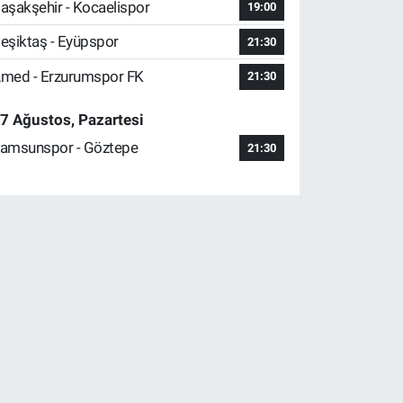
aşakşehir - Kocaelispor
19:00
eşiktaş - Eyüpspor
21:30
med - Erzurumspor FK
21:30
7 Ağustos, Pazartesi
amsunspor - Göztepe
21:30