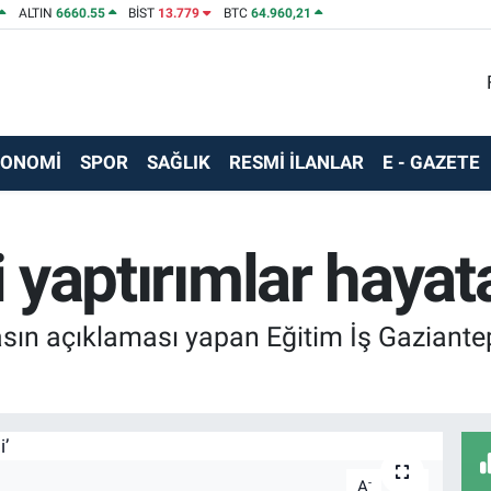
ALTIN
6660.55
BİST
13.779
BTC
64.960,21
KONOMİ
SPOR
SAĞLIK
RESMİ İLANLAR
E - GAZETE
i yaptırımlar hayata
asın açıklaması yapan Eğitim İş Gaziantep 
-
+
A
A