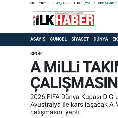
08-08-2026
USD
47,7436
EUR
55,2510
GBP
64,4811
EKONOMİ
Beyoğlu Hava Durumu
SİYASET
Beyoğlu Trafik Yoğunluk Haritası
ASAYİŞ
GÜNCEL
SİYASET
DÜNYA
E
SAĞLIK
Süper Lig Puan Durumu ve Fikstür
SPOR
A MiLLi TAK
SPOR
Tüm Manşetler
TEKNOLOJİ
Son Dakika Haberleri
ÇALIŞMASIN
ASAYİŞ
Haber Arşivi
2026 FIFA Dünya Kupası D Gru
EĞİTİM
Avustralya ile karşılaşacak A
çalışmasını yaptı.
KÜLTÜR - SANAT