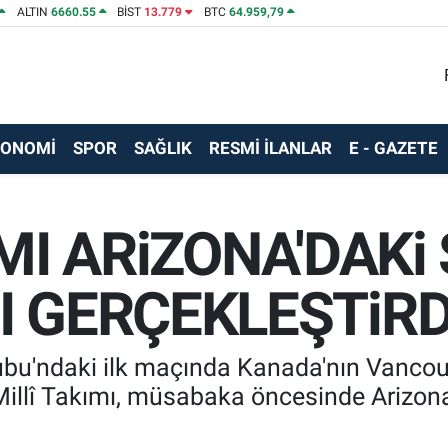
ALTIN
6660.55
BİST
13.779
BTC
64.959,79
KONOMİ
SPOR
SAĞLIK
RESMİ İLANLAR
E - GAZETE
IMI ARiZONA'DAKi
I GERÇEKLEŞTiRD
bu'ndaki ilk maçında Kanada'nın Vancou
 Millî Takımı, müsabaka öncesinde Arizo