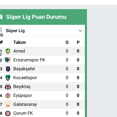
Süper Lig Puan Durumu
Süper Lig
#
Takım
O
P
Amed
0
0
1
Erzurumspor FK
0
0
2
Başakşehir
0
0
3
Kocaelispor
0
0
4
Beşiktaş
0
0
5
Eyüpspor
0
0
6
Galatasaray
0
0
7
Çorum FK
0
0
8