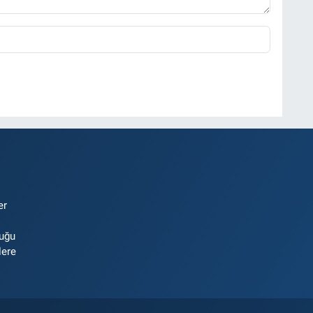
er
luğu
lere