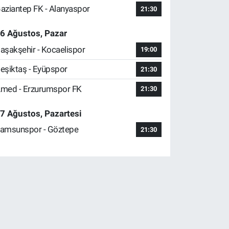
aziantep FK - Alanyaspor
21:30
6 Ağustos, Pazar
aşakşehir - Kocaelispor
19:00
eşiktaş - Eyüpspor
21:30
med - Erzurumspor FK
21:30
7 Ağustos, Pazartesi
amsunspor - Göztepe
21:30