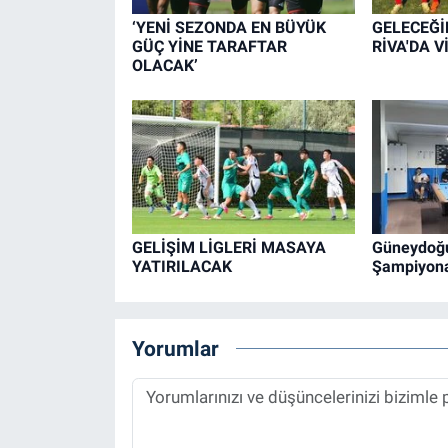
‘YENİ SEZONDA EN BÜYÜK
GELECEĞİ
GÜÇ YİNE TARAFTAR
RİVA'DA V
OLACAK’
GELİŞİM LİGLERİ MASAYA
Güneydoğu
YATIRILACAK
Şampiyona
Yorumlar