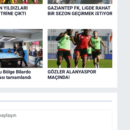
N YILDIZLARI
GAZiANTEP FK, LiGDE RAHAT
İTRİNE ÇIKTI
BiR SEZON GEÇiRMEK iSTiYOR
 Bölge Bilardo
GÖZLER ALANYASPOR
sı tamamlandı
MAÇINDA!