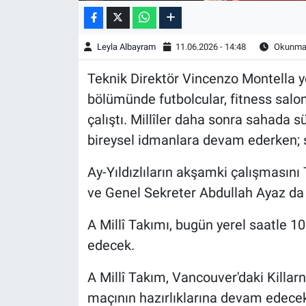
Leyla Albayram
11.06.2026 - 14:48
Okunma 
Teknik Direktör Vincenzo Montella y
bölümünde futbolcular, fitness salo
çalıştı. Millîler daha sonra sahada sü
bireysel idmanlara devam ederken; 
Ay-Yıldızlıların akşamki çalışması
ve Genel Sekreter Abdullah Ayaz da 
A Millî Takımı, bugün yerel saatle 1
edecek.
A Millî Takım, Vancouver'daki Killa
maçının hazırlıklarına devam edece