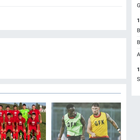
G
1
B
B
A
1
S