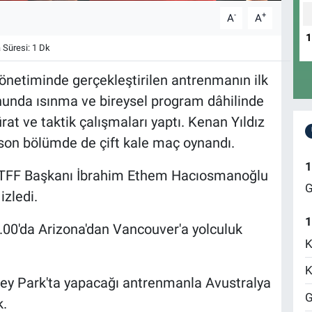
-
+
A
A
Süresi: 1 Dk
önetiminde gerçekleştirilen antrenmanın ilk
nunda ısınma ve bireysel program dâhilinde
rat ve taktik çalışmaları yaptı. Kenan Yıldız
son bölümde de çift kale maç oynandı.
1
nı TFF Başkanı İbrahim Ethem Hacıosmanoğlu
G
izledi.
1
0.00'da Arizona'dan Vancouver'a yolculuk
K
K
rney Park'ta yapacağı antrenmanla Avustralya
G
k.