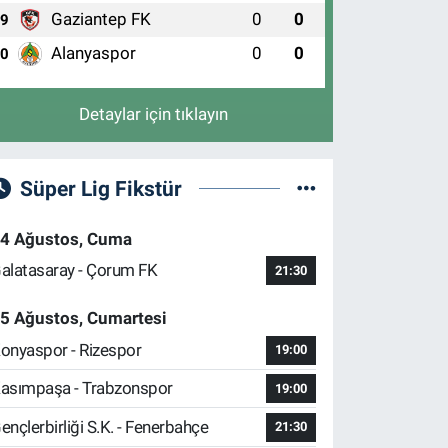
Gaziantep FK
0
0
9
Alanyaspor
0
0
10
Detaylar için tıklayın
Süper Lig Fikstür
4 Ağustos, Cuma
alatasaray - Çorum FK
21:30
5 Ağustos, Cumartesi
onyaspor - Rizespor
19:00
asımpaşa - Trabzonspor
19:00
ençlerbirliği S.K. - Fenerbahçe
21:30