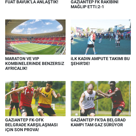
FUAT BAVUK’LA ANLAŞTIK!
GAZiANTEP FK RAKİBİNİ
MAĞLIP ETTi:2-1
MARATON VE VIP
iLK KADIN AMPUTE TAKIMI BU
KOMBiNELERiNDE BENZERSiZ
ŞEHiR'DE!
AYRICALIK!
GAZiANTEP FK-OFK
GAZİANTEP FK'DA BELGRAD
BELGRADE KARŞILAŞMASI
KAMPI TAM GAZ SÜRÜYOR
iÇiN SON PROVA!