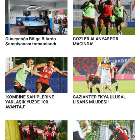
Güneydoğu Bölge Bilardo
GÖZLER ALANYASPOR
Şampiyonası tamamlandı
MAÇINDA!
‘KOMBİNE SAHİPLERİNE
GAZiANTEP FK'YA ULUSAL
YAKLAŞIK YÜZDE 100
LiSANS MÜJDESi!
AVANTAJ’