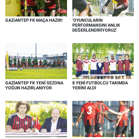
GAZiANTEP FK MAÇA HAZIR!
‘OYUNCULARIN
PERFORMANSINI ANLIK
DEĞERLENDİRİYORUZ’
GAZİANTEP FK YENİ SEZONA
8 YENİ FUTBOLCU TAKIMDA
YOĞUN HAZIRLANIYOR
YERİNİ ALDI