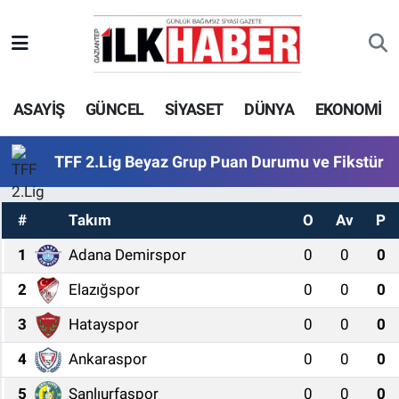
EKONOMİ
Beyoğlu Hava Durumu
ASAYİŞ
GÜNCEL
SİYASET
DÜNYA
EKONOMİ
SİYASET
Beyoğlu Trafik Yoğunluk Haritası
SAĞLIK
Süper Lig Puan Durumu ve Fikstür
TFF 2.Lig Beyaz Grup Puan Durumu ve Fikstür
SPOR
Tüm Manşetler
#
Takım
O
Av
P
TEKNOLOJİ
Son Dakika Haberleri
1
Adana Demirspor
0
0
0
2
Elazığspor
0
0
0
ASAYİŞ
Haber Arşivi
3
Hatayspor
0
0
0
EĞİTİM
4
Ankaraspor
0
0
0
KÜLTÜR - SANAT
5
Şanlıurfaspor
0
0
0