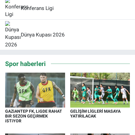
Konferans Ligi
Dünya Kupası 2026
Spor haberleri
GAZiANTEP FK, LiGDE RAHAT
GELİŞİM LİGLERİ MASAYA
BiR SEZON GEÇiRMEK
YATIRILACAK
iSTiYOR