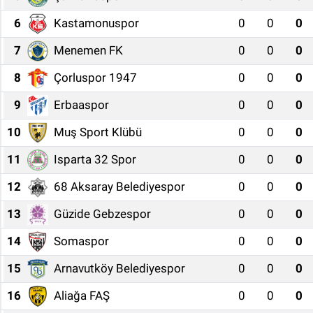
6
Kastamonuspor
0
0
0
7
Menemen FK
0
0
0
8
Çorluspor 1947
0
0
0
9
Erbaaspor
0
0
0
10
Muş Sport Klübü
0
0
0
11
Isparta 32 Spor
0
0
0
12
68 Aksaray Belediyespor
0
0
0
13
Güzide Gebzespor
0
0
0
14
Somaspor
0
0
0
15
Arnavutköy Belediyespor
0
0
0
16
Aliağa FAŞ
0
0
0