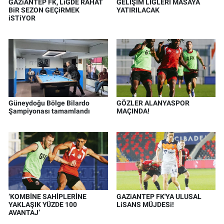
GAZiANTEP FK, LiGDE RAHAT
GELİŞİM LİGLERİ MASAYA
BiR SEZON GEÇiRMEK
YATIRILACAK
iSTiYOR
Güneydoğu Bölge Bilardo
GÖZLER ALANYASPOR
Şampiyonası tamamlandı
MAÇINDA!
‘KOMBİNE SAHİPLERİNE
GAZiANTEP FK'YA ULUSAL
YAKLAŞIK YÜZDE 100
LiSANS MÜJDESi!
AVANTAJ’