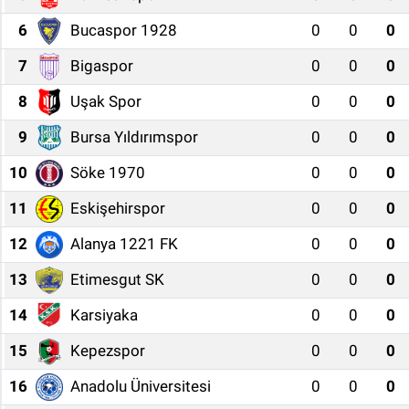
6
Bucaspor 1928
0
0
0
7
Bigaspor
0
0
0
8
Uşak Spor
0
0
0
9
Bursa Yıldırımspor
0
0
0
10
Söke 1970
0
0
0
11
Eskişehirspor
0
0
0
12
Alanya 1221 FK
0
0
0
13
Etimesgut SK
0
0
0
14
Karsiyaka
0
0
0
15
Kepezspor
0
0
0
16
Anadolu Üniversitesi
0
0
0