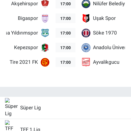
Akşehirspor
Nilüfer Belediye
17:00
Bigaspor
Uşak Spor
17:00
ursa Yıldırımspor
Söke 1970
17:00
Kepezspor
Anadolu Üniversi
17:00
Tire 2021 FK
Ayvalikgucu
17:00
Süper Lig
TFF 1.Lig