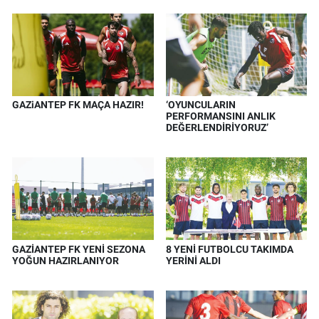
GAZiANTEP FK MAÇA HAZIR!
‘OYUNCULARIN
PERFORMANSINI ANLIK
DEĞERLENDİRİYORUZ’
GAZİANTEP FK YENİ SEZONA
8 YENİ FUTBOLCU TAKIMDA
YOĞUN HAZIRLANIYOR
YERİNİ ALDI