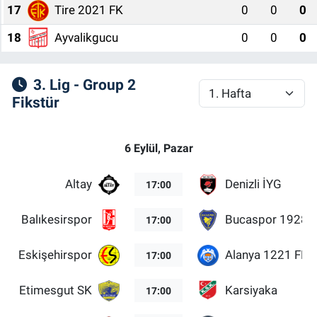
17
Tire 2021 FK
0
0
0
18
Ayvalikgucu
0
0
0
3. Lig - Group 2
Fikstür
6 Eylül, Pazar
Altay
Denizli İYG
17:00
Balıkesirspor
Bucaspor 1928
17:00
Eskişehirspor
Alanya 1221 FK
17:00
Etimesgut SK
Karsiyaka
17:00