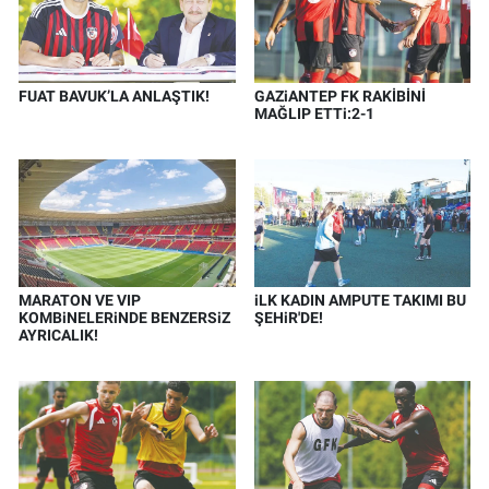
FUAT BAVUK’LA ANLAŞTIK!
GAZiANTEP FK RAKİBİNİ
MAĞLIP ETTi:2-1
MARATON VE VIP
iLK KADIN AMPUTE TAKIMI BU
KOMBiNELERiNDE BENZERSiZ
ŞEHiR'DE!
AYRICALIK!