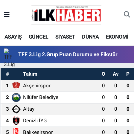
EKONOMİ
Beyoğlu Hava Durumu
ASAYİŞ
GÜNCEL
SİYASET
DÜNYA
EKONOMİ
SİYASET
Beyoğlu Trafik Yoğunluk Haritası
SAĞLIK
Süper Lig Puan Durumu ve Fikstür
TFF 3.Lig 2.Grup Puan Durumu ve Fikstür
SPOR
Tüm Manşetler
#
Takım
O
Av
P
TEKNOLOJİ
Son Dakika Haberleri
1
Akşehirspor
0
0
0
2
Nilüfer Belediye
0
0
0
ASAYİŞ
Haber Arşivi
3
Altay
0
0
0
EĞİTİM
4
Denizli İYG
0
0
0
KÜLTÜR - SANAT
5
Balıkesirspor
0
0
0