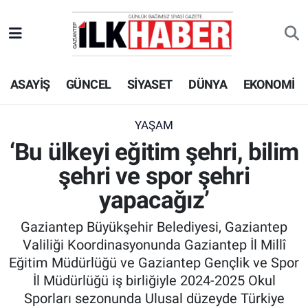
EKONOMİ
Beyoğlu Hava Durumu
ASAYİŞ
GÜNCEL
SİYASET
DÜNYA
EKONOMİ
SİYASET
Beyoğlu Trafik Yoğunluk Haritası
SAĞLIK
Süper Lig Puan Durumu ve Fikstür
YAŞAM
‘Bu ülkeyi eğitim şehri, bilim
SPOR
Tüm Manşetler
şehri ve spor şehri
TEKNOLOJİ
Son Dakika Haberleri
yapacağız’
Gaziantep Büyükşehir Belediyesi, Gaziantep
ASAYİŞ
Haber Arşivi
Valiliği Koordinasyonunda Gaziantep İl Millî
Eğitim Müdürlüğü ve Gaziantep Gençlik ve Spor
EĞİTİM
İl Müdürlüğü iş birliğiyle 2024-2025 Okul
Sporları sezonunda Ulusal düzeyde Türkiye
KÜLTÜR - SANAT