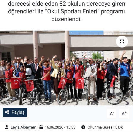
derecesi elde eden 82 okulun dereceye giren
öğrencileri ile “Okul Sporları Enleri” programı
düzenlendi.
Paylaş
-
+
A
A
Leyla Albayram
16.06.2026 - 15:33
Okunma Süresi: 5 Dk