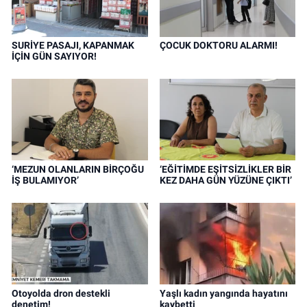
SURİYE PASAJI, KAPANMAK
ÇOCUK DOKTORU ALARMI!
İÇİN GÜN SAYIYOR!
‘MEZUN OLANLARIN BİRÇOĞU
‘EĞİTİMDE EŞİTSİZLİKLER BİR
İŞ BULAMIYOR’
KEZ DAHA GÜN YÜZÜNE ÇIKTI’
Otoyolda dron destekli
Yaşlı kadın yangında hayatını
denetim!
kaybetti