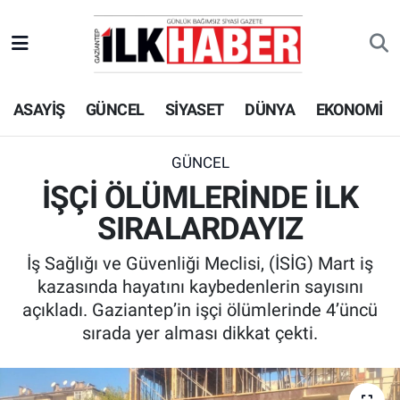
EKONOMİ
Beyoğlu Hava Durumu
ASAYİŞ
GÜNCEL
SİYASET
DÜNYA
EKONOMİ
SİYASET
Beyoğlu Trafik Yoğunluk Haritası
SAĞLIK
Süper Lig Puan Durumu ve Fikstür
GÜNCEL
İŞÇİ ÖLÜMLERİNDE İLK
SPOR
Tüm Manşetler
SIRALARDAYIZ
TEKNOLOJİ
Son Dakika Haberleri
İş Sağlığı ve Güvenliği Meclisi, (İSİG) Mart iş
kazasında hayatını kaybedenlerin sayısını
ASAYİŞ
Haber Arşivi
açıkladı. Gaziantep’in işçi ölümlerinde 4’üncü
sırada yer alması dikkat çekti.
EĞİTİM
KÜLTÜR - SANAT