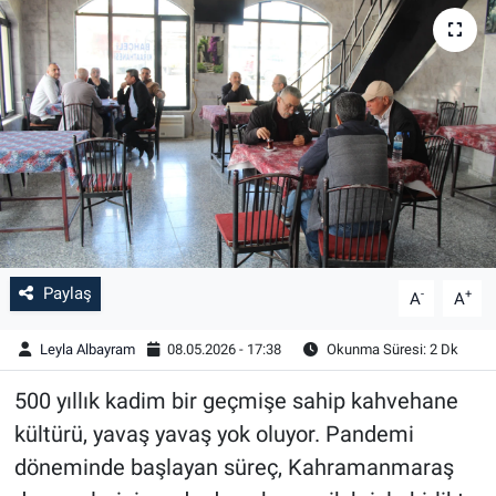
Paylaş
-
+
A
A
Leyla Albayram
08.05.2026 - 17:38
Okunma Süresi: 2 Dk
500 yıllık kadim bir geçmişe sahip kahvehane
kültürü, yavaş yavaş yok oluyor. Pandemi
döneminde başlayan süreç, Kahramanmaraş