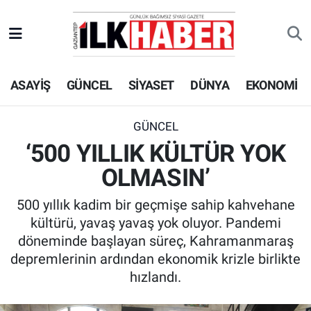
EKONOMİ
Beyoğlu Hava Durumu
ASAYİŞ
GÜNCEL
SİYASET
DÜNYA
EKONOMİ
SİYASET
Beyoğlu Trafik Yoğunluk Haritası
SAĞLIK
Süper Lig Puan Durumu ve Fikstür
GÜNCEL
‘500 YILLIK KÜLTÜR YOK
SPOR
Tüm Manşetler
OLMASIN’
TEKNOLOJİ
Son Dakika Haberleri
500 yıllık kadim bir geçmişe sahip kahvehane
kültürü, yavaş yavaş yok oluyor. Pandemi
ASAYİŞ
Haber Arşivi
döneminde başlayan süreç, Kahramanmaraş
depremlerinin ardından ekonomik krizle birlikte
EĞİTİM
hızlandı.
KÜLTÜR - SANAT