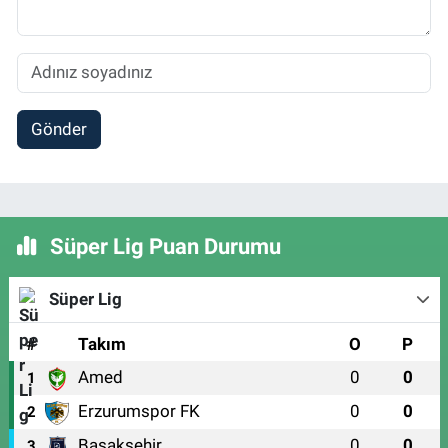
Gönder
Süper Lig Puan Durumu
Süper Lig
#
Takım
O
P
Amed
0
0
1
Erzurumspor FK
0
0
2
Başakşehir
0
0
3