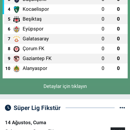
Kocaelispor
0
0
4
Beşiktaş
0
0
5
Eyüpspor
0
0
6
Galatasaray
0
0
7
Çorum FK
0
0
8
Gaziantep FK
0
0
9
Alanyaspor
0
0
10
Detaylar için tıklayın
Süper Lig Fikstür
14 Ağustos, Cuma