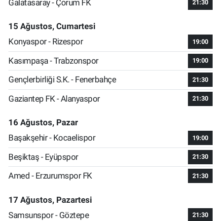
Galatasaray - Çorum FK
21:30
15 Ağustos, Cumartesi
Konyaspor - Rizespor
19:00
Kasımpaşa - Trabzonspor
19:00
Gençlerbirliği S.K. - Fenerbahçe
21:30
Gaziantep FK - Alanyaspor
21:30
16 Ağustos, Pazar
Başakşehir - Kocaelispor
19:00
Beşiktaş - Eyüpspor
21:30
Amed - Erzurumspor FK
21:30
17 Ağustos, Pazartesi
Samsunspor - Göztepe
21:30