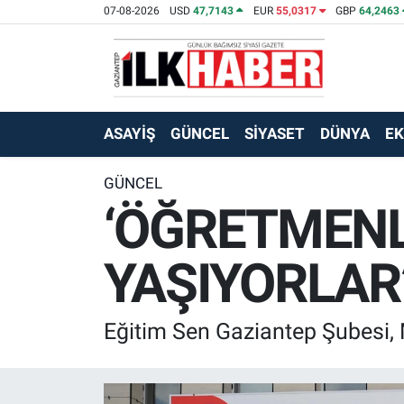
07-08-2026
USD
47,7143
EUR
55,0317
GBP
64,2463
EKONOMİ
Beyoğlu Hava Durumu
SİYASET
Beyoğlu Trafik Yoğunluk Haritası
ASAYİŞ
GÜNCEL
SİYASET
DÜNYA
E
SAĞLIK
Süper Lig Puan Durumu ve Fikstür
GÜNCEL
‘ÖĞRETMENL
SPOR
Tüm Manşetler
TEKNOLOJİ
Son Dakika Haberleri
YAŞIYORLAR
ASAYİŞ
Haber Arşivi
Eğitim Sen Gaziantep Şubesi, 
EĞİTİM
KÜLTÜR - SANAT