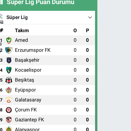
Süper Lig Puan Durumu
Süper Lig
#
Takım
O
P
Amed
0
0
1
Erzurumspor FK
0
0
2
Başakşehir
0
0
3
Kocaelispor
0
0
4
Beşiktaş
0
0
5
Eyüpspor
0
0
6
Galatasaray
0
0
7
Çorum FK
0
0
8
Gaziantep FK
0
0
9
Alanyaspor
0
0
10