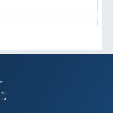
er
luğu
lere