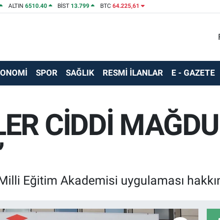
ALTIN
6510.40
BİST
13.799
BTC
64.225,61
KONOMİ
SPOR
SAĞLIK
RESMİ İLANLAR
E - GAZETE
ER CİDDİ MAĞDU
’
Milli Eğitim Akademisi uygulaması hakkı