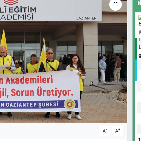
-
+
A
A