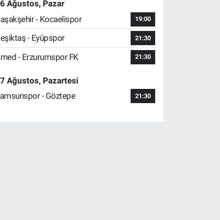
6 Ağustos, Pazar
aşakşehir - Kocaelispor
19:00
eşiktaş - Eyüpspor
21:30
med - Erzurumspor FK
21:30
7 Ağustos, Pazartesi
amsunspor - Göztepe
21:30