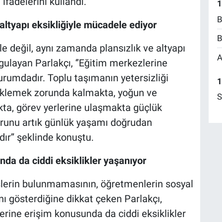
ifadelerini kullandı.
1
B
ltyapı eksikliğiyle mücadele ediyor
B
 değil, aynı zamanda plansızlık ve altyapı
A
gulayan Parlakçı, ‘’Eğitim merkezlerine
rumdadır. Toplu taşımanın yetersizliği
1
eklemek zorunda kalmakta, yoğun ve
S
kta, görev yerlerine ulaşmakta güçlük
runu artık günlük yaşamı doğrudan
ır’’ şeklinde konuştu.
nda da ciddi eksiklikler yaşanıyor
lerin bulunmamasının, öğretmenlerin sosyal
nı gösterdiğine dikkat çeken Parlakçı,
lerine erişim konusunda da ciddi eksiklikler