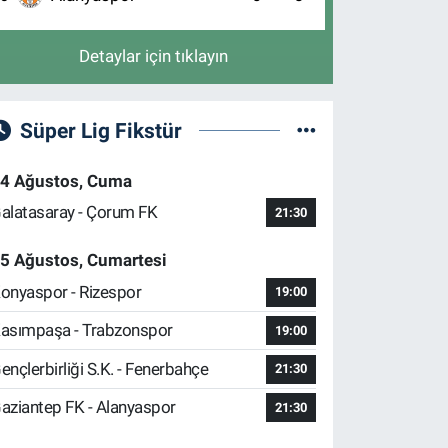
Detaylar için tıklayın
Süper Lig Fikstür
4 Ağustos, Cuma
alatasaray - Çorum FK
21:30
5 Ağustos, Cumartesi
onyaspor - Rizespor
19:00
asımpaşa - Trabzonspor
19:00
ençlerbirliği S.K. - Fenerbahçe
21:30
aziantep FK - Alanyaspor
21:30