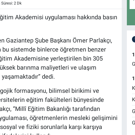
Süresi: 2 Dk
 Eğitim Akademisi uygulaması hakkında basın
en Gaziantep Şube Başkanı Ömer Parlakçı,
anan bu sistemde binlerce öğretmen benzer
1
itim Akademisine yerleştirilen bin 305
G
 yüksek barınma maliyetleri ve ulaşım
 yaşamaktadır’’ dedi.
1
K
ojik formasyonu, bilimsel birikimi ve
sitelerin eğitim fakülteleri bünyesinde
K
kçı, ‘’Millî Eğitim Bakanlığı tarafından
G
ygulaması, öğretmenlerin mesleki gelişimini
G
osyal ve fiziki sorunlarla karşı karşıya