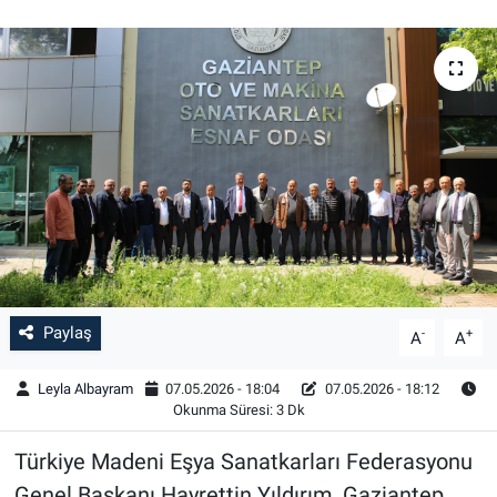
Paylaş
-
+
A
A
Leyla Albayram
07.05.2026 - 18:04
07.05.2026 - 18:12
Okunma Süresi: 3 Dk
Türkiye Madeni Eşya Sanatkarları Federasyonu
Genel Başkanı Hayrettin Yıldırım, Gaziantep