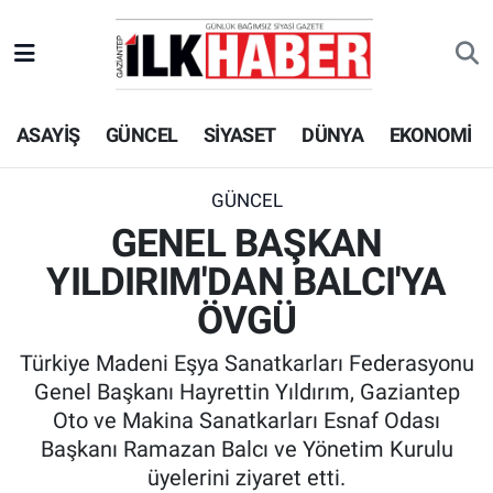
EKONOMİ
Beyoğlu Hava Durumu
ASAYİŞ
GÜNCEL
SİYASET
DÜNYA
EKONOMİ
SİYASET
Beyoğlu Trafik Yoğunluk Haritası
SAĞLIK
Süper Lig Puan Durumu ve Fikstür
GÜNCEL
GENEL BAŞKAN
SPOR
Tüm Manşetler
YILDIRIM'DAN BALCI'YA
TEKNOLOJİ
Son Dakika Haberleri
ÖVGÜ
Türkiye Madeni Eşya Sanatkarları Federasyonu
ASAYİŞ
Haber Arşivi
Genel Başkanı Hayrettin Yıldırım, Gaziantep
Oto ve Makina Sanatkarları Esnaf Odası
EĞİTİM
Başkanı Ramazan Balcı ve Yönetim Kurulu
üyelerini ziyaret etti.
KÜLTÜR - SANAT