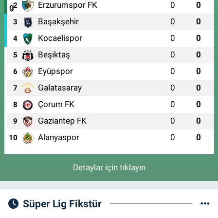
Erzurumspor FK
0
0
2
Başakşehir
0
0
3
Kocaelispor
0
0
4
Beşiktaş
0
0
5
Eyüpspor
0
0
6
Galatasaray
0
0
7
Çorum FK
0
0
8
Gaziantep FK
0
0
9
Alanyaspor
0
0
10
Detaylar için tıklayın
Süper Lig Fikstür