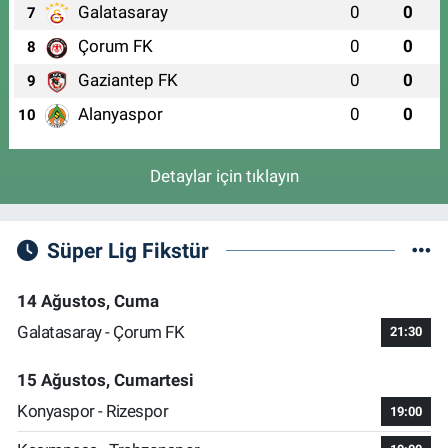
Galatasaray
0
0
7
Çorum FK
0
0
8
Gaziantep FK
0
0
9
Alanyaspor
0
0
10
Detaylar için tıklayın
Süper Lig Fikstür
14 Ağustos, Cuma
Galatasaray - Çorum FK
21:30
15 Ağustos, Cumartesi
Konyaspor - Rizespor
19:00