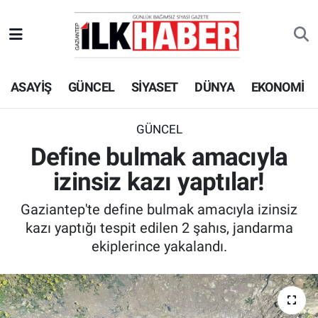
EKONOMİ
Beyoğlu Hava Durumu
ASAYİŞ
GÜNCEL
SİYASET
DÜNYA
EKONOMİ
SİYASET
Beyoğlu Trafik Yoğunluk Haritası
SAĞLIK
Süper Lig Puan Durumu ve Fikstür
GÜNCEL
Define bulmak amacıyla
SPOR
Tüm Manşetler
izinsiz kazı yaptılar!
TEKNOLOJİ
Son Dakika Haberleri
Gaziantep'te define bulmak amacıyla izinsiz
kazı yaptığı tespit edilen 2 şahıs, jandarma
ASAYİŞ
Haber Arşivi
ekiplerince yakalandı.
EĞİTİM
KÜLTÜR - SANAT