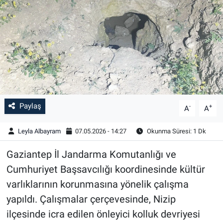
Paylaş
-
+
A
A
Leyla Albayram
07.05.2026 - 14:27
Okunma Süresi: 1 Dk
Gaziantep İl Jandarma Komutanlığı ve
Cumhuriyet Başsavcılığı koordinesinde kültür
varlıklarının korunmasına yönelik çalışma
yapıldı. Çalışmalar çerçevesinde, Nizip
ilçesinde icra edilen önleyici kolluk devriyesi