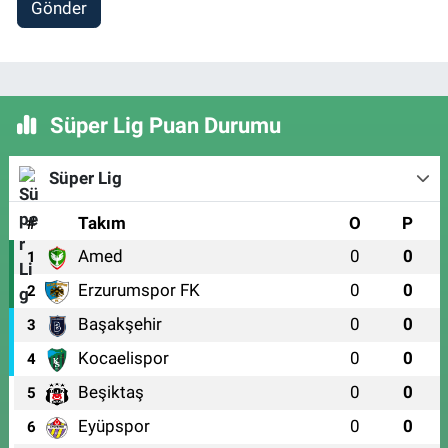
Gönder
Süper Lig Puan Durumu
Süper Lig
#
Takım
O
P
Amed
0
0
1
Erzurumspor FK
0
0
2
Başakşehir
0
0
3
Kocaelispor
0
0
4
Beşiktaş
0
0
5
Eyüpspor
0
0
6