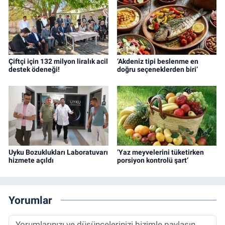
Çiftçi için 132 milyon liralık acil
‘Akdeniz tipi beslenme en
destek ödeneği!
doğru seçeneklerden biri’
Uyku Bozuklukları Laboratuvarı
‘Yaz meyvelerini tüketirken
hizmete açıldı
porsiyon kontrolü şart’
Yorumlar