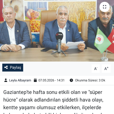
Paylaş
-
+
A
A
Leyla Albayram
07.05.2026 - 14:31
Okunma Süresi: 3 Dk
Gaziantep'te hafta sonu etkili olan ve "süper
hücre" olarak adlandırılan şiddetli hava olayı,
kentte yaşamı olumsuz etkilerken, ilçelerde