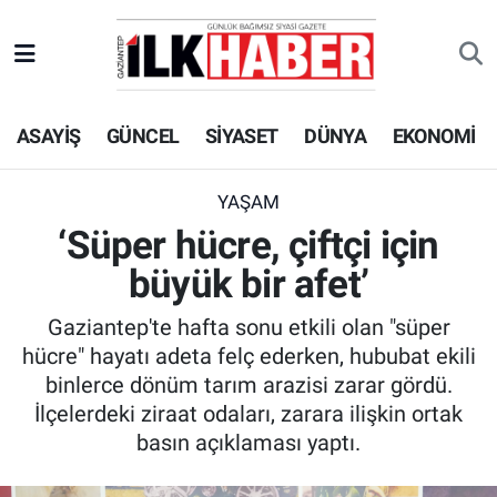
EKONOMİ
Beyoğlu Hava Durumu
ASAYİŞ
GÜNCEL
SİYASET
DÜNYA
EKONOMİ
SİYASET
Beyoğlu Trafik Yoğunluk Haritası
SAĞLIK
Süper Lig Puan Durumu ve Fikstür
YAŞAM
‘Süper hücre, çiftçi için
SPOR
Tüm Manşetler
büyük bir afet’
TEKNOLOJİ
Son Dakika Haberleri
Gaziantep'te hafta sonu etkili olan "süper
hücre" hayatı adeta felç ederken, hububat ekili
ASAYİŞ
Haber Arşivi
binlerce dönüm tarım arazisi zarar gördü.
İlçelerdeki ziraat odaları, zarara ilişkin ortak
EĞİTİM
basın açıklaması yaptı.
KÜLTÜR - SANAT