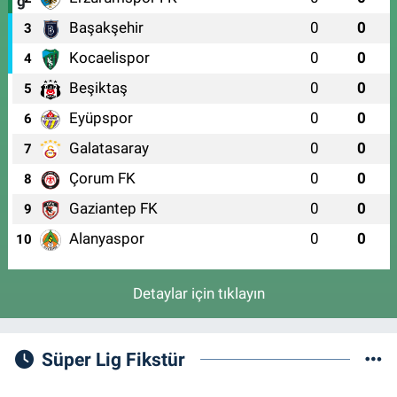
Başakşehir
0
0
3
Kocaelispor
0
0
4
Beşiktaş
0
0
5
Eyüpspor
0
0
6
Galatasaray
0
0
7
Çorum FK
0
0
8
Gaziantep FK
0
0
9
Alanyaspor
0
0
10
Detaylar için tıklayın
Süper Lig Fikstür