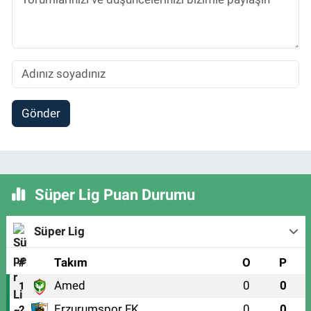
Gönder
Süper Lig Puan Durumu
Süper Lig
#
Takım
O
P
Amed
0
0
1
Erzurumspor FK
0
0
2