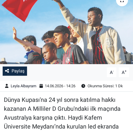
Paylaş
-
+
A
A
Leyla Albayram
14.06.2026 - 14:26
Okunma Süresi: 1 Dk
Dünya Kupası'na 24 yıl sonra katılma hakkı
kazanan A Milliler D Grubu'ndaki ilk maçında
Avustralya karşına çıktı. Haydi Kafem
Üniversite Meydanı’nda kurulan led ekranda