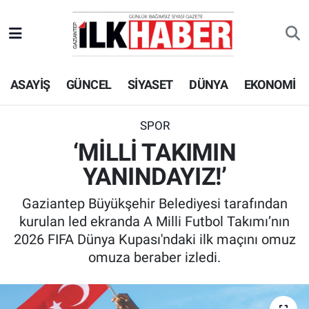
EKONOMİ
Beyoğlu Hava Durumu
ASAYİŞ
GÜNCEL
SİYASET
DÜNYA
EKONOMİ
SİYASET
Beyoğlu Trafik Yoğunluk Haritası
SAĞLIK
Süper Lig Puan Durumu ve Fikstür
SPOR
‘MİLLİ TAKIMIN
SPOR
Tüm Manşetler
YANINDAYIZ!’
TEKNOLOJİ
Son Dakika Haberleri
Gaziantep Büyükşehir Belediyesi tarafından
kurulan led ekranda A Milli Futbol Takımı’nın
ASAYİŞ
Haber Arşivi
2026 FIFA Dünya Kupası'ndaki ilk maçını omuz
omuza beraber izledi.
EĞİTİM
KÜLTÜR - SANAT