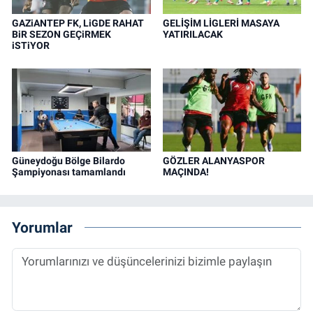
GAZiANTEP FK, LiGDE RAHAT
GELİŞİM LİGLERİ MASAYA
BiR SEZON GEÇiRMEK
YATIRILACAK
iSTiYOR
Güneydoğu Bölge Bilardo
GÖZLER ALANYASPOR
Şampiyonası tamamlandı
MAÇINDA!
Yorumlar