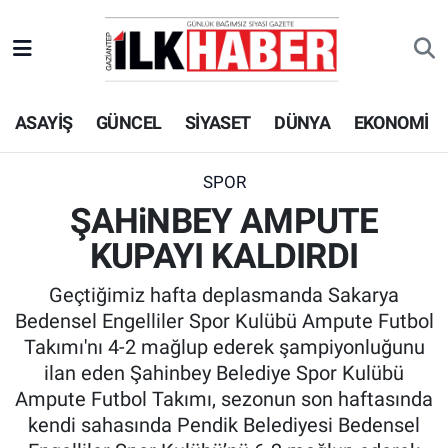
EKONOMİ
Beyoğlu Hava Durumu
ASAYİŞ
GÜNCEL
SİYASET
DÜNYA
EKONOMİ
SİYASET
Beyoğlu Trafik Yoğunluk Haritası
SAĞLIK
Süper Lig Puan Durumu ve Fikstür
SPOR
ŞAHiNBEY AMPUTE
SPOR
Tüm Manşetler
KUPAYI KALDIRDI
TEKNOLOJİ
Son Dakika Haberleri
Geçtiğimiz hafta deplasmanda Sakarya
Bedensel Engelliler Spor Kulübü Ampute Futbol
ASAYİŞ
Haber Arşivi
Takımı'nı 4-2 mağlup ederek şampiyonluğunu
ilan eden Şahinbey Belediye Spor Kulübü
EĞİTİM
Ampute Futbol Takımı, sezonun son haftasında
kendi sahasında Pendik Belediyesi Bedensel
KÜLTÜR - SANAT