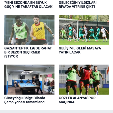
‘YENİ SEZONDA EN BÜYÜK
GELECEĞİN YILDIZLARI
GÜÇ YİNE TARAFTAR OLACAK’
RİVA'DA VİTRİNE ÇIKTI
GAZiANTEP FK, LiGDE RAHAT
GELİŞİM LİGLERİ MASAYA
BiR SEZON GEÇiRMEK
YATIRILACAK
iSTiYOR
Güneydoğu Bölge Bilardo
GÖZLER ALANYASPOR
Şampiyonası tamamlandı
MAÇINDA!