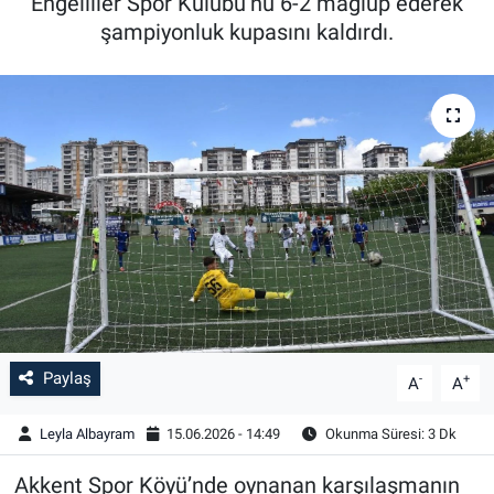
Engelliler Spor Kulübü’nü 6-2 mağlup ederek
şampiyonluk kupasını kaldırdı.
Paylaş
-
+
A
A
Leyla Albayram
15.06.2026 - 14:49
Okunma Süresi: 3 Dk
Akkent Spor Köyü’nde oynanan karşılaşmanın