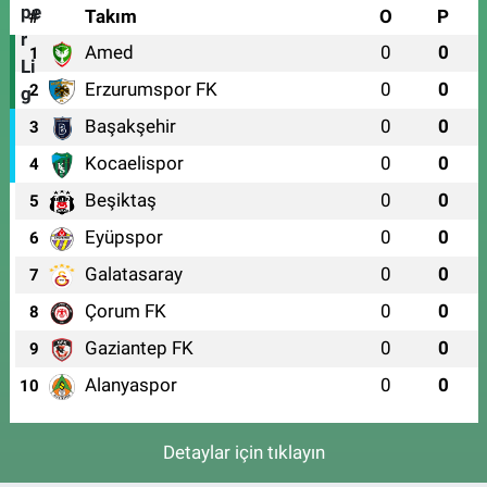
#
Takım
O
P
Amed
0
0
1
Erzurumspor FK
0
0
2
Başakşehir
0
0
3
Kocaelispor
0
0
4
Beşiktaş
0
0
5
Eyüpspor
0
0
6
Galatasaray
0
0
7
Çorum FK
0
0
8
Gaziantep FK
0
0
9
Alanyaspor
0
0
10
Detaylar için tıklayın