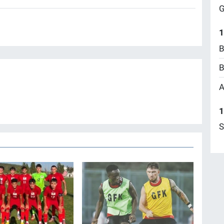
G
1
B
B
A
1
S