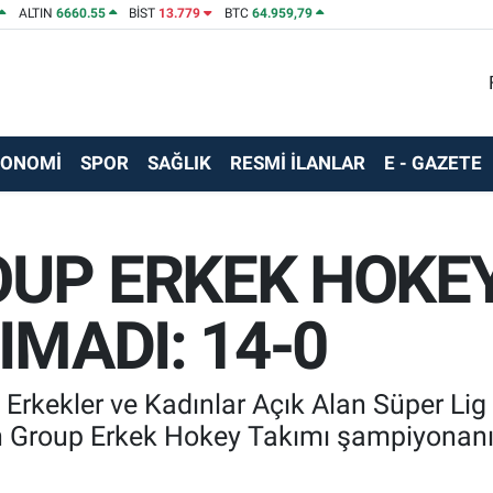
ALTIN
6660.55
BİST
13.779
BTC
64.959,79
KONOMİ
SPOR
SAĞLIK
RESMİ İLANLAR
E - GAZETE
UP ERKEK HOKEY
IMADI: 14-0
 Erkekler ve Kadınlar Açık Alan Süper Lig 
n Group Erkek Hokey Takımı şampiyonanın