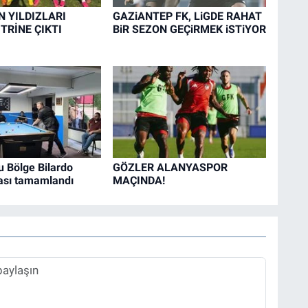
N YILDIZLARI
GAZiANTEP FK, LiGDE RAHAT
İTRİNE ÇIKTI
BiR SEZON GEÇiRMEK iSTiYOR
 Bölge Bilardo
GÖZLER ALANYASPOR
sı tamamlandı
MAÇINDA!