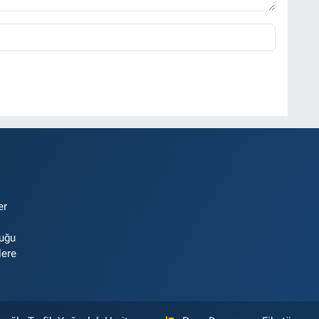
er
luğu
lere