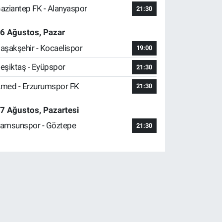
aziantep FK - Alanyaspor
21:30
6 Ağustos, Pazar
aşakşehir - Kocaelispor
19:00
eşiktaş - Eyüpspor
21:30
med - Erzurumspor FK
21:30
7 Ağustos, Pazartesi
amsunspor - Göztepe
21:30