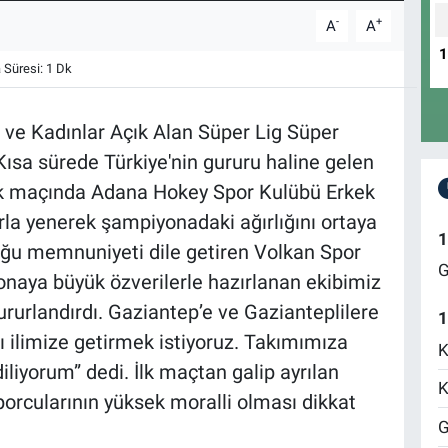
-
+
A
A
Süresi: 1 Dk
ve Kadınlar Açık Alan Süper Lig Süper
 Kısa sürede Türkiye'nin gururu haline gelen
lk maçında Adana Hokey Spor Kulübü Erkek
orla yenerek şampiyonadaki ağırlığını ortaya
1
uğu memnuniyeti dile getiren Volkan Spor
G
naya büyük özverilerle hazırlanan ekibimiz
gururlandırdı. Gaziantep’e ve Gazianteplilere
1
 ilimize getirmek istiyoruz. Takımımıza
K
liyorum” dedi. İlk maçtan galip ayrılan
K
rcularının yüksek moralli olması dikkat
G