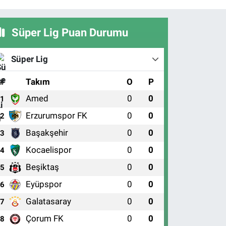
Süper Lig Puan Durumu
Süper Lig
#
Takım
O
P
Amed
0
0
1
Erzurumspor FK
0
0
2
Başakşehir
0
0
3
Kocaelispor
0
0
4
Beşiktaş
0
0
5
Eyüpspor
0
0
6
Galatasaray
0
0
7
Çorum FK
0
0
8