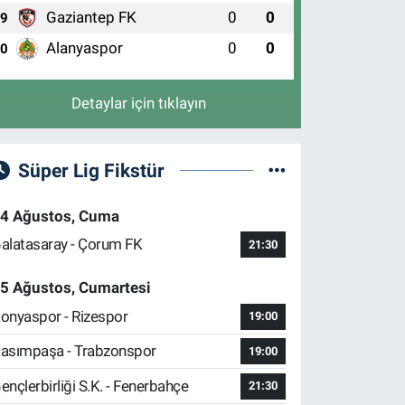
Gaziantep FK
0
0
9
Alanyaspor
0
0
10
Detaylar için tıklayın
Süper Lig Fikstür
4 Ağustos, Cuma
alatasaray - Çorum FK
21:30
5 Ağustos, Cumartesi
onyaspor - Rizespor
19:00
asımpaşa - Trabzonspor
19:00
ençlerbirliği S.K. - Fenerbahçe
21:30