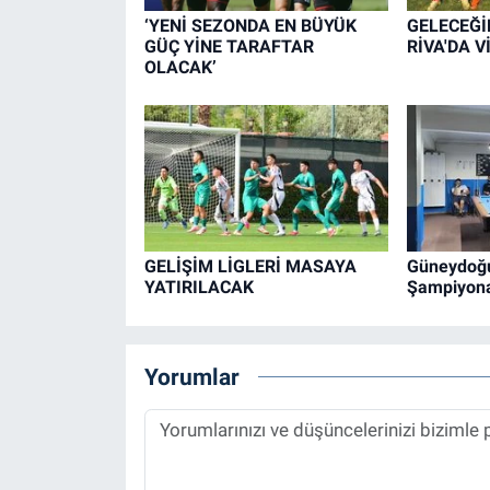
‘YENİ SEZONDA EN BÜYÜK
GELECEĞİ
GÜÇ YİNE TARAFTAR
RİVA'DA V
OLACAK’
GELİŞİM LİGLERİ MASAYA
Güneydoğu
YATIRILACAK
Şampiyona
Yorumlar