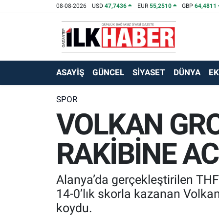
08-08-2026
USD
47,7436
EUR
55,2510
GBP
64,4811
EKONOMİ
Beyoğlu Hava Durumu
SİYASET
Beyoğlu Trafik Yoğunluk Haritası
ASAYİŞ
GÜNCEL
SİYASET
DÜNYA
E
SAĞLIK
Süper Lig Puan Durumu ve Fikstür
SPOR
VOLKAN GRO
SPOR
Tüm Manşetler
TEKNOLOJİ
Son Dakika Haberleri
RAKİBİNE AC
ASAYİŞ
Haber Arşivi
Alanya’da gerçekleştirilen THF
EĞİTİM
14-0’lık skorla kazanan Volka
koydu.
KÜLTÜR - SANAT