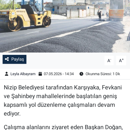
Paylaş
-
+
A
A
Leyla Albayram
07.05.2026 - 14:34
Okunma Süresi: 1 Dk
Nizip Belediyesi tarafından Karşıyaka, Fevkani
ve Şahinbey mahallelerinde başlatılan geniş
kapsamlı yol düzenleme çalışmaları devam
ediyor.
Çalışma alanlarını ziyaret eden Başkan Doğan,