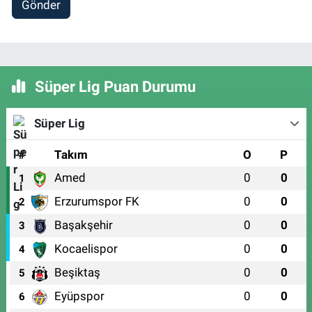
Gönder
Süper Lig Puan Durumu
Süper Lig
#
Takım
O
P
Amed
0
0
1
Erzurumspor FK
0
0
2
Başakşehir
0
0
3
Kocaelispor
0
0
4
Beşiktaş
0
0
5
Eyüpspor
0
0
6