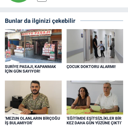
Bunlar da ilginizi çekebilir
SURİYE PASAJI, KAPANMAK
ÇOCUK DOKTORU ALARMI!
İÇİN GÜN SAYIYOR!
‘MEZUN OLANLARIN BİRÇOĞU
‘EĞİTİMDE EŞİTSİZLİKLER BİR
İŞ BULAMIYOR’
KEZ DAHA GÜN YÜZÜNE ÇIKTI’