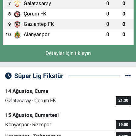
Galatasaray
0
0
7
Çorum FK
0
0
8
Gaziantep FK
0
0
9
Alanyaspor
0
0
10
Detaylar için tıklayın
Süper Lig Fikstür
14 Ağustos, Cuma
Galatasaray - Çorum FK
21:30
15 Ağustos, Cumartesi
Konyaspor - Rizespor
19:00