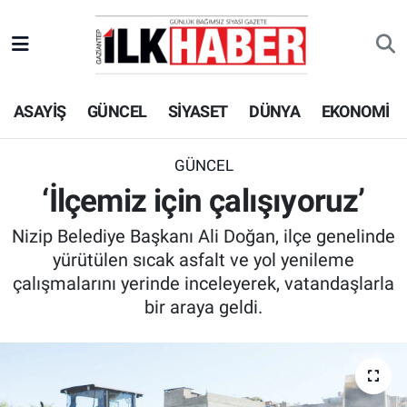
EKONOMİ
Beyoğlu Hava Durumu
ASAYİŞ
GÜNCEL
SİYASET
DÜNYA
EKONOMİ
SİYASET
Beyoğlu Trafik Yoğunluk Haritası
SAĞLIK
Süper Lig Puan Durumu ve Fikstür
GÜNCEL
‘İlçemiz için çalışıyoruz’
SPOR
Tüm Manşetler
Nizip Belediye Başkanı Ali Doğan, ilçe genelinde
TEKNOLOJİ
Son Dakika Haberleri
yürütülen sıcak asfalt ve yol yenileme
çalışmalarını yerinde inceleyerek, vatandaşlarla
ASAYİŞ
Haber Arşivi
bir araya geldi.
EĞİTİM
KÜLTÜR - SANAT