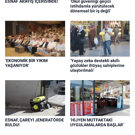
ESNAF ARAYIŞ İÇERİSİNDE!
‘Okul güvenliği geçici
istihdamla yürütülecek
dönemsel bir iş değil’
‘EKONOMİK BİR YIKIM
‘Yapay zeka destekli akıllı
YAŞANIYOR’
gözlükler ihtiyaç sahiplerine
ulaştırılmalı’
ESNAF, ÇAREYİ JENERATÖRDE
‘HİJYEN MUTFAKTAKİ
BULDU!
UYGULAMALARDA BAŞLAR’