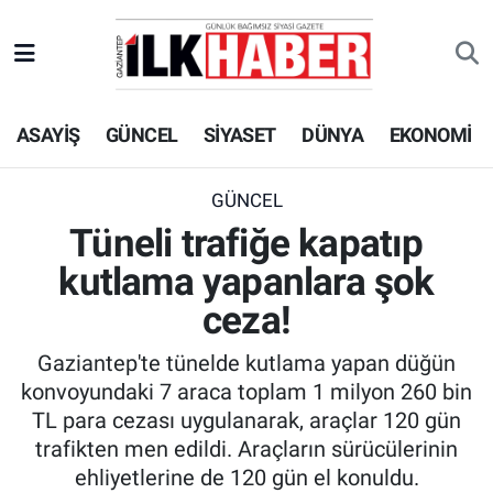
EKONOMİ
Beyoğlu Hava Durumu
ASAYİŞ
GÜNCEL
SİYASET
DÜNYA
EKONOMİ
SİYASET
Beyoğlu Trafik Yoğunluk Haritası
SAĞLIK
Süper Lig Puan Durumu ve Fikstür
GÜNCEL
Tüneli trafiğe kapatıp
SPOR
Tüm Manşetler
kutlama yapanlara şok
TEKNOLOJİ
Son Dakika Haberleri
ceza!
Gaziantep'te tünelde kutlama yapan düğün
ASAYİŞ
Haber Arşivi
konvoyundaki 7 araca toplam 1 milyon 260 bin
TL para cezası uygulanarak, araçlar 120 gün
EĞİTİM
trafikten men edildi. Araçların sürücülerinin
ehliyetlerine de 120 gün el konuldu.
KÜLTÜR - SANAT