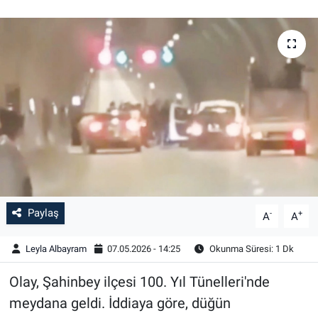
Paylaş
-
+
A
A
Leyla Albayram
07.05.2026 - 14:25
Okunma Süresi: 1 Dk
Olay, Şahinbey ilçesi 100. Yıl Tünelleri'nde
meydana geldi. İddiaya göre, düğün