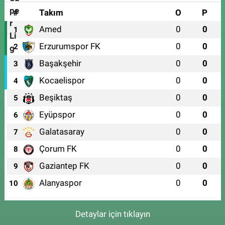
#
Takım
O
P
Amed
0
0
1
Erzurumspor FK
0
0
2
Başakşehir
0
0
3
Kocaelispor
0
0
4
Beşiktaş
0
0
5
Eyüpspor
0
0
6
Galatasaray
0
0
7
Çorum FK
0
0
8
Gaziantep FK
0
0
9
Alanyaspor
0
0
10
Detaylar için tıklayın