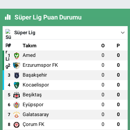
Süper Lig Puan Durumu
Süper Lig
#
Takım
O
P
Amed
0
0
1
Erzurumspor FK
0
0
2
Başakşehir
0
0
3
Kocaelispor
0
0
4
Beşiktaş
0
0
5
Eyüpspor
0
0
6
Galatasaray
0
0
7
Çorum FK
0
0
8