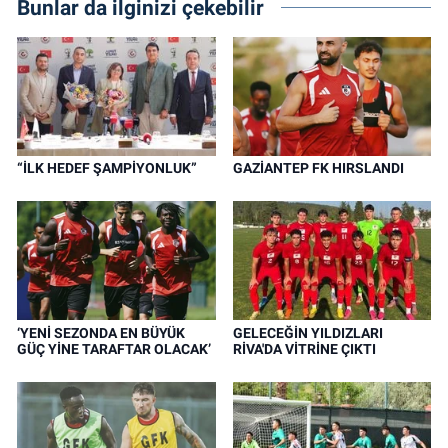
Bunlar da ilginizi çekebilir
“İLK HEDEF ŞAMPİYONLUK”
GAZİANTEP FK HIRSLANDI
‘YENİ SEZONDA EN BÜYÜK
GELECEĞİN YILDIZLARI
GÜÇ YİNE TARAFTAR OLACAK’
RİVA'DA VİTRİNE ÇIKTI