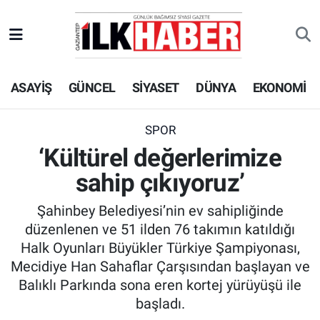
EKONOMİ
Beyoğlu Hava Durumu
ASAYİŞ
GÜNCEL
SİYASET
DÜNYA
EKONOMİ
SİYASET
Beyoğlu Trafik Yoğunluk Haritası
SAĞLIK
Süper Lig Puan Durumu ve Fikstür
SPOR
‘Kültürel değerlerimize
SPOR
Tüm Manşetler
sahip çıkıyoruz’
TEKNOLOJİ
Son Dakika Haberleri
Şahinbey Belediyesi’nin ev sahipliğinde
düzenlenen ve 51 ilden 76 takımın katıldığı
ASAYİŞ
Haber Arşivi
Halk Oyunları Büyükler Türkiye Şampiyonası,
Mecidiye Han Sahaflar Çarşısından başlayan ve
EĞİTİM
Balıklı Parkında sona eren kortej yürüyüşü ile
başladı.
KÜLTÜR - SANAT