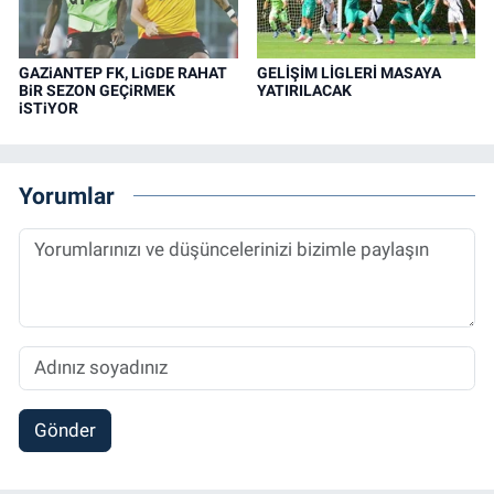
GAZiANTEP FK, LiGDE RAHAT
GELİŞİM LİGLERİ MASAYA
BiR SEZON GEÇiRMEK
YATIRILACAK
iSTiYOR
Yorumlar
Gönder