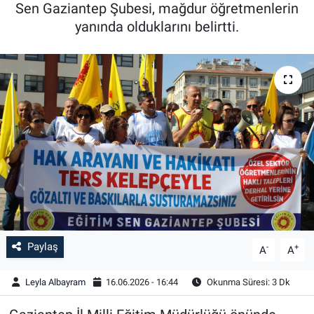
Sen Gaziantep Şubesi, mağdur öğretmenlerin
yanında olduklarını belirtti.
Paylaş
-
+
A
A
Leyla Albayram
16.06.2026 - 16:44
Okunma Süresi: 3 Dk