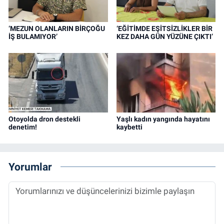
‘MEZUN OLANLARIN BİRÇOĞU
‘EĞİTİMDE EŞİTSİZLİKLER BİR
İŞ BULAMIYOR’
KEZ DAHA GÜN YÜZÜNE ÇIKTI’
Otoyolda dron destekli
Yaşlı kadın yangında hayatını
denetim!
kaybetti
Yorumlar