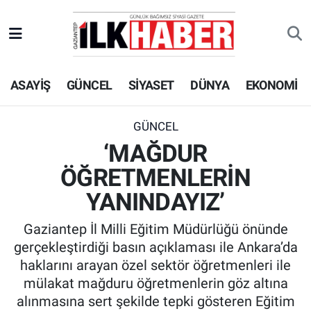
EKONOMİ
Beyoğlu Hava Durumu
ASAYİŞ
GÜNCEL
SİYASET
DÜNYA
EKONOMİ
SİYASET
Beyoğlu Trafik Yoğunluk Haritası
SAĞLIK
Süper Lig Puan Durumu ve Fikstür
GÜNCEL
‘MAĞDUR
SPOR
Tüm Manşetler
ÖĞRETMENLERİN
TEKNOLOJİ
Son Dakika Haberleri
YANINDAYIZ’
Gaziantep İl Milli Eğitim Müdürlüğü önünde
ASAYİŞ
Haber Arşivi
gerçekleştirdiği basın açıklaması ile Ankara’da
haklarını arayan özel sektör öğretmenleri ile
EĞİTİM
mülakat mağduru öğretmenlerin göz altına
alınmasına sert şekilde tepki gösteren Eğitim
KÜLTÜR - SANAT