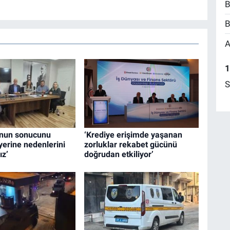
B
B
A
1
S
unun sonucunu
‘Krediye erişimde yaşanan
yerine nedenlerini
zorluklar rekabet gücünü
ız’
doğrudan etkiliyor’