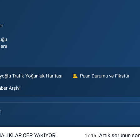
er
luğu
lere
yoğlu Trafik Yoğunluk Haritası
Puan Durumu ve Fikstür
ber Arşivi
i
ALIKLAR CEP YAKIYOR!
‘Artık sorunun so
17:15