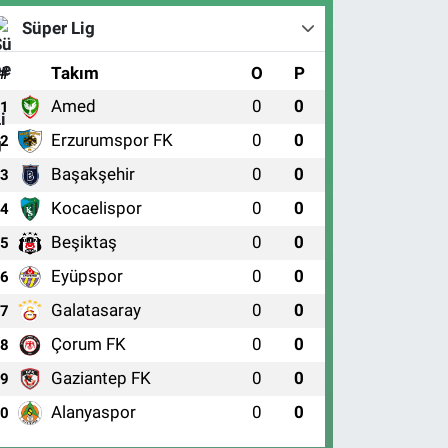
Süper Lig
#
Takım
O
P
Amed
0
0
1
Erzurumspor FK
0
0
2
Başakşehir
0
0
3
Kocaelispor
0
0
4
Beşiktaş
0
0
5
Eyüpspor
0
0
6
Galatasaray
0
0
7
Çorum FK
0
0
8
Gaziantep FK
0
0
9
Alanyaspor
0
0
10