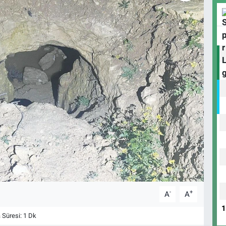
-
+
A
A
Süresi: 1 Dk