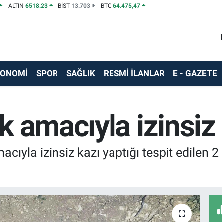
ALTIN
6518.23
BİST
13.703
BTC
64.475,47
KONOMİ
SPOR
SAĞLIK
RESMİ İLANLAR
E - GAZETE
 amacıyla izinsiz k
cıyla izinsiz kazı yaptığı tespit edilen 2