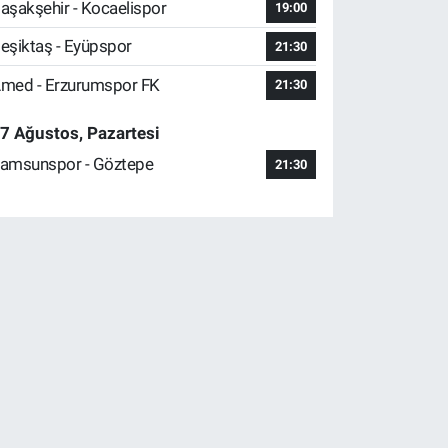
aşakşehir - Kocaelispor
19:00
eşiktaş - Eyüpspor
21:30
med - Erzurumspor FK
21:30
7 Ağustos, Pazartesi
amsunspor - Göztepe
21:30