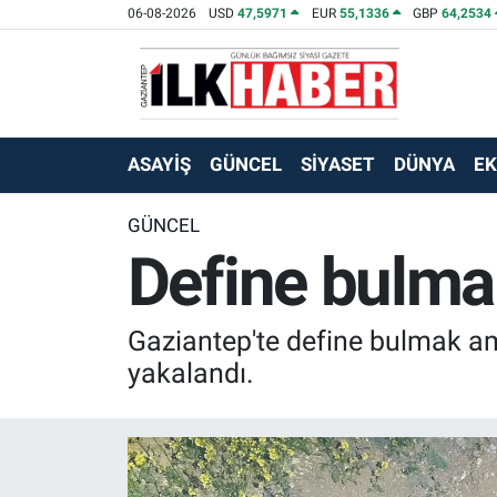
06-08-2026
USD
47,5971
EUR
55,1336
GBP
64,2534
EKONOMİ
Beyoğlu Hava Durumu
SİYASET
Beyoğlu Trafik Yoğunluk Haritası
ASAYİŞ
GÜNCEL
SİYASET
DÜNYA
E
SAĞLIK
Süper Lig Puan Durumu ve Fikstür
GÜNCEL
Define bulmak
SPOR
Tüm Manşetler
TEKNOLOJİ
Son Dakika Haberleri
Gaziantep'te define bulmak ama
ASAYİŞ
Haber Arşivi
yakalandı.
EĞİTİM
KÜLTÜR - SANAT