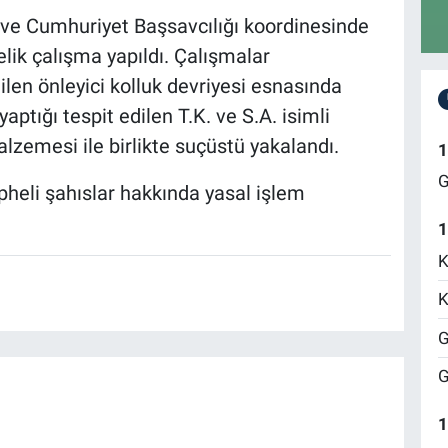
ve Cumhuriyet Başsavcılığı koordinesinde
elik çalışma yapıldı. Çalışmalar
ilen önleyici kolluk devriyesi esnasında
aptığı tespit edilen T.K. ve S.A. isimli
alzemesi ile birlikte suçüstü yakalandı.
1
G
heli şahıslar hakkında yasal işlem
1
K
K
G
G
1