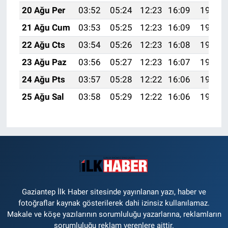
20 Ağu Per
03:52
05:24
12:23
16:09
19:13
21 Ağu Cum
03:53
05:25
12:23
16:09
19:11
22 Ağu Cts
03:54
05:26
12:23
16:08
19:10
23 Ağu Paz
03:56
05:27
12:23
16:07
19:08
24 Ağu Pts
03:57
05:28
12:22
16:06
19:07
25 Ağu Sal
03:58
05:29
12:22
16:06
19:05
Gaziantep İlk Haber sitesinde yayınlanan yazı, haber ve
fotoğraflar kaynak gösterilerek dahi izinsiz kullanılamaz.
Makale ve köşe yazılarının sorumluluğu yazarlarına, reklamların
sorumluluğu reklam verenlere aittir.