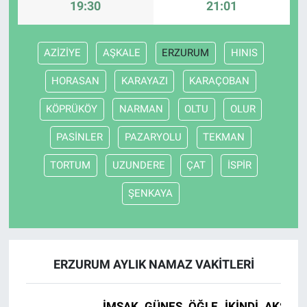
19:30
21:01
AZİZİYE
AŞKALE
ERZURUM
HINIS
HORASAN
KARAYAZI
KARAÇOBAN
KÖPRÜKÖY
NARMAN
OLTU
OLUR
PASİNLER
PAZARYOLU
TEKMAN
TORTUM
UZUNDERE
ÇAT
İSPİR
ŞENKAYA
ERZURUM AYLIK NAMAZ VAKITLERI
İMSAK
GÜNEŞ
ÖĞLE
İKINDI
AKŞAM