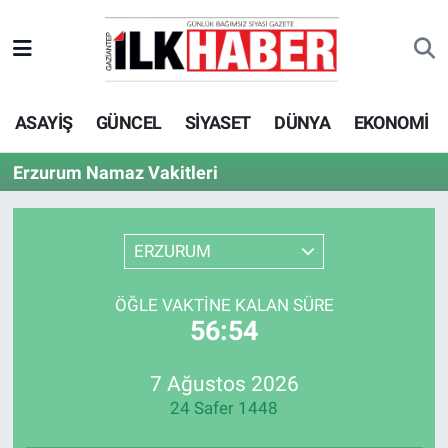
EKONOMİ
Beyoğlu Hava Durumu
ASAYİŞ
GÜNCEL
SİYASET
DÜNYA
EKONOMİ
SİYASET
Beyoğlu Trafik Yoğunluk Haritası
Erzurum Namaz Vakitleri
SAĞLIK
Süper Lig Puan Durumu ve Fikstür
SPOR
Tüm Manşetler
ERZURUM
TEKNOLOJİ
Son Dakika Haberleri
ÖĞLE VAKTINE KALAN SÜRE
56:54
ASAYİŞ
Haber Arşivi
7 Ağustos 2026
EĞİTİM
24 Safer 1448
KÜLTÜR - SANAT