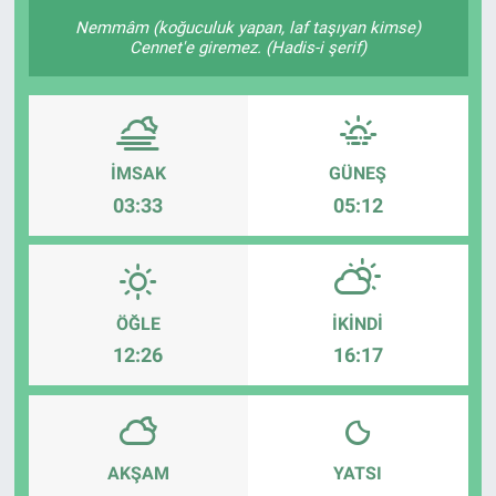
Nemmâm (koğuculuk yapan, laf taşıyan kimse)
Cennet'e giremez. (Hadis-i şerif)
İMSAK
GÜNEŞ
03:33
05:12
ÖĞLE
İKINDI
12:26
16:17
AKŞAM
YATSI