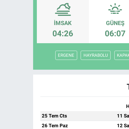
İMSAK
GÜNEŞ
04:26
06:07
ERGENE
HAYRABOLU
KAPAK
H
25 Tem Cts
11 Sa
26 Tem Paz
12 Sa