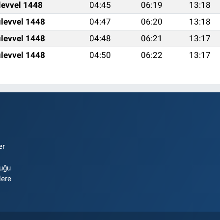
levvel 1448
04:45
06:19
13:18
levvel 1448
04:47
06:20
13:18
levvel 1448
04:48
06:21
13:17
levvel 1448
04:50
06:22
13:17
er
luğu
lere