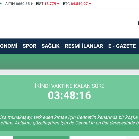
ALTIN
6660.55
BİST
13.779
BTC
64.840,97
KONOMİ
SPOR
SAĞLIK
RESMİ İLANLAR
E - GAZETE
İKINDI VAKTINE KALAN SÜRE
03:48:16
e olsa münakaşayı terk eden kimse için Cennet'in kenarında bir köşke 
efilim. Ahlâkını güzelleştiren için de Cennet'in en üst derecesinde bir