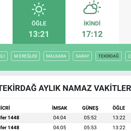
ÖĞLE
İKINDI
13:21
17:12
LI
M.EREĞLİSİ
MALKARA
SARAY
TEKİRDAĞ
Ç
TEKİRDAĞ AYLIK NAMAZ VAKITLER
İCRİ
İMSAK
GÜNEŞ
ÖĞLE
fer 1448
04:04
05:52
13:22
fer 1448
04:05
05:53
13:22