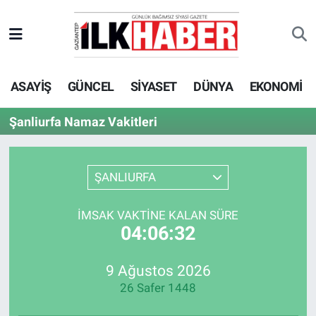
EKONOMİ
Beyoğlu Hava Durumu
ASAYİŞ
GÜNCEL
SİYASET
DÜNYA
EKONOMİ
SİYASET
Beyoğlu Trafik Yoğunluk Haritası
Şanliurfa Namaz Vakitleri
SAĞLIK
Süper Lig Puan Durumu ve Fikstür
SPOR
Tüm Manşetler
ŞANLIURFA
TEKNOLOJİ
Son Dakika Haberleri
İMSAK VAKTINE KALAN SÜRE
04:06:32
ASAYİŞ
Haber Arşivi
9 Ağustos 2026
EĞİTİM
26 Safer 1448
KÜLTÜR - SANAT