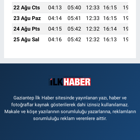
22 Ağu Cts
04:13
05:40
12:33
16:15
19:16
23 Ağu Paz
04:14
05:41
12:33
16:15
19:14
24 Ağu Pts
04:15
05:42
12:32
16:14
19:13
25 Ağu Sal
04:16
05:42
12:32
16:13
19:12
Gaziantep İlk Haber sitesinde yayınlanan yazı, haber ve
fotoğraflar kaynak gösterilerek dahi izinsiz kullanılamaz.
Makale ve köşe yazılarının sorumluluğu yazarlarına, reklamların
sorumluluğu reklam verenlere aittir.