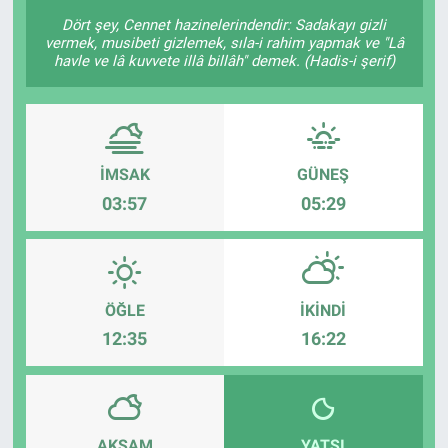
Dört şey, Cennet hazinelerindendir: Sadakayı gizli
vermek, musibeti gizlemek, sıla-i rahim yapmak ve "Lâ
havle ve lâ kuvvete illâ billâh" demek. (Hadis-i şerif)
İMSAK
GÜNEŞ
03:57
05:29
ÖĞLE
İKINDI
12:35
16:22
AKŞAM
YATSI