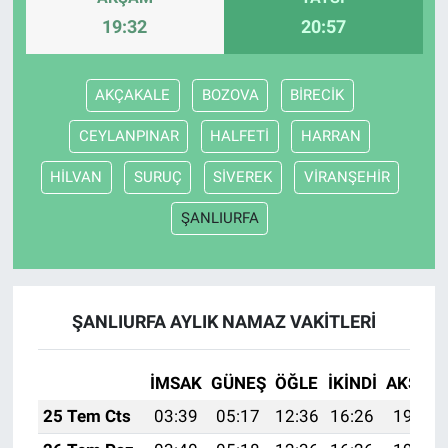
19:32
20:57
AKÇAKALE
BOZOVA
BİRECİK
CEYLANPINAR
HALFETİ
HARRAN
HİLVAN
SURUÇ
SİVEREK
VİRANŞEHİR
ŞANLIURFA
ŞANLIURFA AYLIK NAMAZ VAKITLERI
İMSAK
GÜNEŞ
ÖĞLE
İKINDI
AKŞAM
25 Tem Cts
03:39
05:17
12:36
16:26
19:46