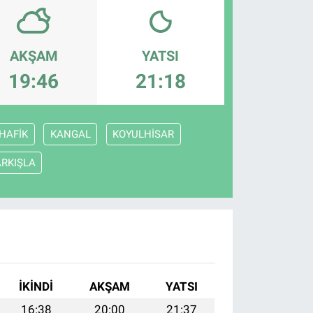
AKŞAM
YATSI
19:46
21:18
HAFİK
KANGAL
KOYULHİSAR
RKIŞLA
İKINDI
AKŞAM
YATSI
16:38
20:00
21:37