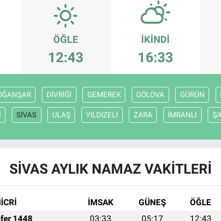
ÖĞLE
İKINDI
12:43
16:33
OĞANŞAR
DİVRİĞİ
GEMEREK
GÖLOVA
GÜRÜN
İ
SİVAS
ULAŞ
YILDIZELİ
ZARA
İMRANLI
ŞA
SİVAS AYLIK NAMAZ VAKITLERI
İCRİ
İMSAK
GÜNEŞ
ÖĞLE
fer 1448
03:33
05:17
12:43