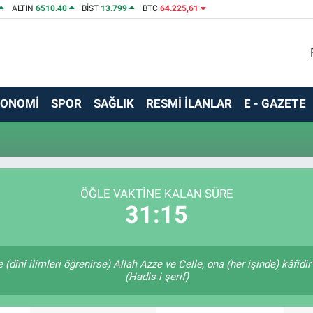
ALTIN
6510.40
BİST
13.799
BTC
64.225,61
KONOMİ
SPOR
SAĞLIK
RESMİ İLANLAR
E - GAZETE
ÖĞLE VAKTINE KALAN SÜRE
31:15
dînî ilimleri öğrenirse) Allah Azze ve Celle, ona (her işinde) kâfidir
(Hadis-i şerif)