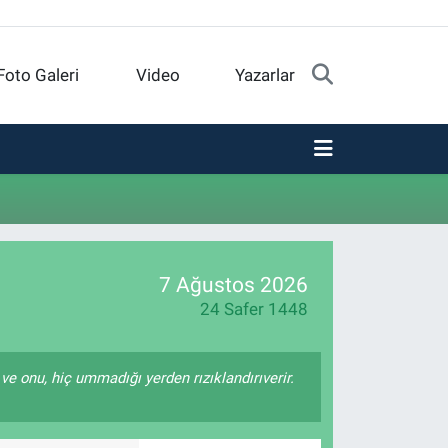
Foto Galeri
Video
Yazarlar
7 Ağustos 2026
24 Safer 1448
 ve onu, hiç ummadığı yerden rızıklandırıverir.