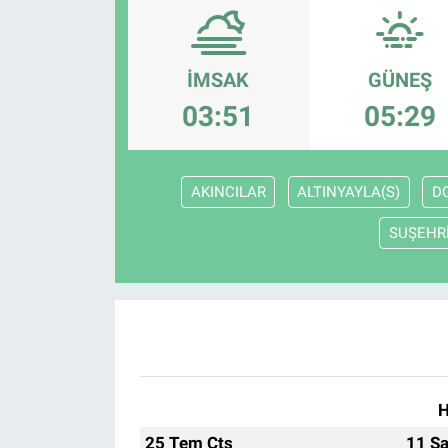
İMSAK
GÜNEŞ
03:51
05:29
AKINCILAR
ALTINYAYLA(S)
D
SUŞEHR
H
25 Tem Cts
11 Sa