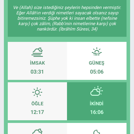
Ve (Allah) size istediğiniz şeylerin hepsinden vermiştir.
Eğer Allâh'ın verdiği nimetleri sayacak olsanız sayıp
bitiremezsiniz. Şüphe yok ki insan elbette (nefsine
karşı) çok zâlim, (Rabb'inin nimetlerine karşı) çok
nankördür. (İbrâhîm Sûresi, 34)
İMSAK
GÜNEŞ
03:31
05:06
ÖĞLE
İKINDI
12:17
16:06