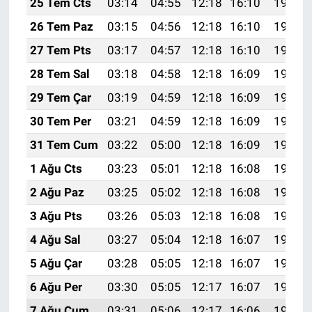
25 Tem Cts
03:14
04:55
12:18
16:10
19:31
26 Tem Paz
03:15
04:56
12:18
16:10
19:30
27 Tem Pts
03:17
04:57
12:18
16:10
19:29
28 Tem Sal
03:18
04:58
12:18
16:09
19:28
29 Tem Çar
03:19
04:59
12:18
16:09
19:27
30 Tem Per
03:21
04:59
12:18
16:09
19:27
31 Tem Cum
03:22
05:00
12:18
16:09
19:26
1 Ağu Cts
03:23
05:01
12:18
16:08
19:25
2 Ağu Paz
03:25
05:02
12:18
16:08
19:24
3 Ağu Pts
03:26
05:03
12:18
16:08
19:23
4 Ağu Sal
03:27
05:04
12:18
16:07
19:22
5 Ağu Çar
03:28
05:05
12:18
16:07
19:21
6 Ağu Per
03:30
05:05
12:17
16:07
19:19
7 Ağu Cum
03:31
05:06
12:17
16:06
19:18