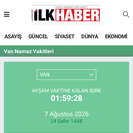
EKONOMİ
Beyoğlu Hava Durumu
ASAYİŞ
GÜNCEL
SİYASET
DÜNYA
EKONOMİ
SİYASET
Beyoğlu Trafik Yoğunluk Haritası
Van Namaz Vakitleri
SAĞLIK
Süper Lig Puan Durumu ve Fikstür
SPOR
Tüm Manşetler
VAN
TEKNOLOJİ
Son Dakika Haberleri
AKŞAM VAKTINE KALAN SÜRE
01:59:28
ASAYİŞ
Haber Arşivi
7 Ağustos 2026
EĞİTİM
24 Safer 1448
KÜLTÜR - SANAT