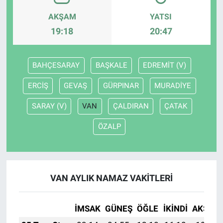
AKŞAM
YATSI
19:18
20:47
BAHÇESARAY
BAŞKALE
EDREMİT (V)
ERCİŞ
GEVAŞ
GÜRPINAR
MURADİYE
SARAY (V)
VAN
ÇALDIRAN
ÇATAK
ÖZALP
VAN AYLIK NAMAZ VAKITLERI
İMSAK
GÜNEŞ
ÖĞLE
İKINDI
AKŞAM