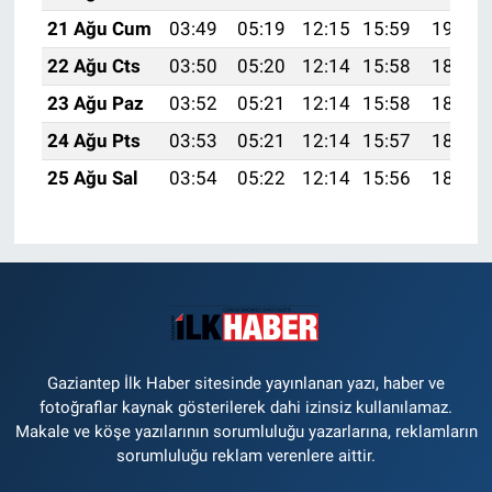
21 Ağu Cum
03:49
05:19
12:15
15:59
19:01
22 Ağu Cts
03:50
05:20
12:14
15:58
18:59
23 Ağu Paz
03:52
05:21
12:14
15:58
18:58
24 Ağu Pts
03:53
05:21
12:14
15:57
18:57
25 Ağu Sal
03:54
05:22
12:14
15:56
18:55
Gaziantep İlk Haber sitesinde yayınlanan yazı, haber ve
fotoğraflar kaynak gösterilerek dahi izinsiz kullanılamaz.
Makale ve köşe yazılarının sorumluluğu yazarlarına, reklamların
sorumluluğu reklam verenlere aittir.