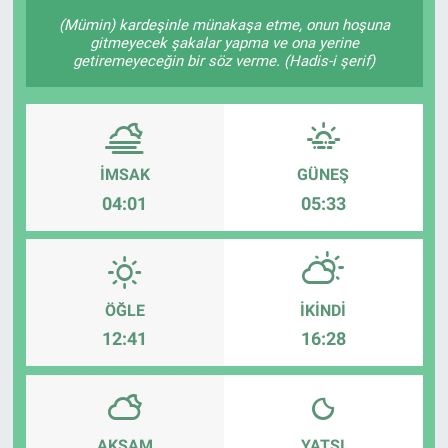
(Mümin) kardeşinle münakaşa etme, onun hoşuna
gitmeyecek şakalar yapma ve ona yerine
getiremeyeceğin bir söz verme. (Hadis-i şerif)
İMSAK
GÜNEŞ
04:01
05:33
ÖĞLE
İKINDI
12:41
16:28
AKŞAM
YATSI