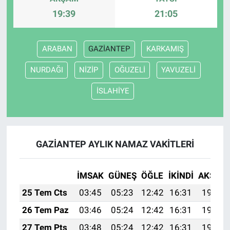
19:39
21:05
ARABAN
GAZİANTEP
KARKAMIŞ
NURDAĞI
NİZİP
OĞUZELİ
YAVUZELİ
İSLAHİYE
GAZİANTEP AYLIK NAMAZ VAKITLERI
İMSAK
GÜNEŞ
ÖĞLE
İKINDI
AKŞAM
25 Tem Cts
03:45
05:23
12:42
16:31
19:51
26 Tem Paz
03:46
05:24
12:42
16:31
19:51
27 Tem Pts
03:48
05:24
12:42
16:31
19:50