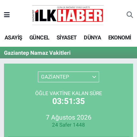
EKONOMİ
Beyoğlu Hava Durumu
ASAYİŞ
GÜNCEL
SİYASET
DÜNYA
EKONOMİ
SİYASET
Beyoğlu Trafik Yoğunluk Haritası
Gaziantep Namaz Vakitleri
SAĞLIK
Süper Lig Puan Durumu ve Fikstür
SPOR
Tüm Manşetler
GAZİANTEP
TEKNOLOJİ
Son Dakika Haberleri
ÖĞLE VAKTINE KALAN SÜRE
03:51:35
ASAYİŞ
Haber Arşivi
7 Ağustos 2026
EĞİTİM
24 Safer 1448
KÜLTÜR - SANAT